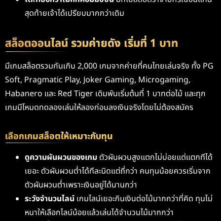
สุดท้ายเจ้าได้เปรียบมากกว่าเดิม
สล็อตออนไลน์ รวมค่ายดัง เริ่มที่ 1 บาท
มีเกมสล็อตรวมกันเกิน 2,000 เกมจากค่ายที่คนไทยเล่นจริง ทั้ง PG
Soft, Pragmatic Play, Joker Gaming, Microgaming,
Habanero และ Red Tiger เดิมพันเริ่มต้นที่ 1 บาทต่อไม้ และทุก
เกมมีโหมดทดลองเล่นให้ลองก่อนลงเงินจริงโดยไม่ต้องสมัคร
เลือกเกมสล็อตให้เหมาะกับทุน
ดูความผันผวนของเกม
ตัวผันผวนสูงแตกไม่บ่อยแต่แตกทีได้
เยอะ ตัวผันผวนต่ำได้ทีละนิดแต่ถี่กว่า คนทุนน้อยควรเริ่มจาก
ตัวผันผวนต่ำเพราะเงินอยู่ได้นานกว่า
ระวังจำนวนไลน์
เกมไลน์เยอะกินเงินต่อไม้มากกว่าที่คิด ทุนไม่
หนาให้เลือกไลน์น้อยแล้วเล่นได้จำนวนไม้มากกว่า