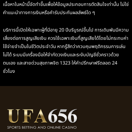
เนื้อหาในหน้านี้จัดทำขึ้นเพื่อให้ข้อมูลประกอบการตัดสินใจเท่านั้น ไม่ใช่
คำแนะนำทางการเงินหรือคำรับประกันผลลัพธ์ใด ๆ
บริการนี้เปิดให้เฉพาะผู้ที่มีอายุ 20 ปีบริบูรณ์ขึ้นไป การเดิมพันมีความ
เสี่ยงต่อการสูญเสียเงิน ควรใช้เฉพาะเงินที่สูญเสียได้โดยไม่กระทบค่า
ใช้จ่ายจำเป็นในชีวิตประจำวัน หากรู้สึกว่าควบคุมพฤติกรรมการเล่น
ไม่ได้ ระบบมีเครื่องมือให้จำกัดวงเงินและระงับบัญชีชั่วคราวด้วย
ตนเอง และสายด่วนสุขภาพจิต 1323 ให้คำปรึกษาฟรีตลอด 24
ชั่วโมง