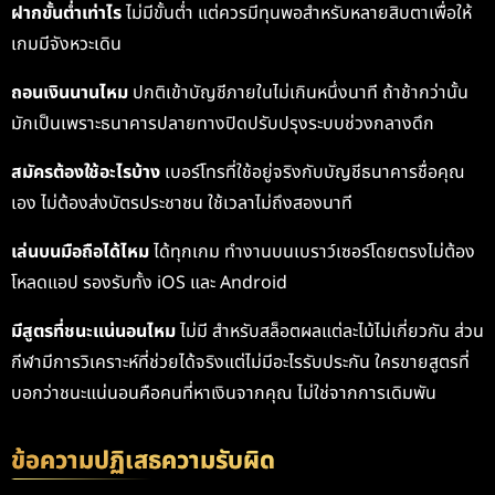
ฝากขั้นต่ำเท่าไร
ไม่มีขั้นต่ำ แต่ควรมีทุนพอสำหรับหลายสิบตาเพื่อให้
เกมมีจังหวะเดิน
ถอนเงินนานไหม
ปกติเข้าบัญชีภายในไม่เกินหนึ่งนาที ถ้าช้ากว่านั้น
มักเป็นเพราะธนาคารปลายทางปิดปรับปรุงระบบช่วงกลางดึก
สมัครต้องใช้อะไรบ้าง
เบอร์โทรที่ใช้อยู่จริงกับบัญชีธนาคารชื่อคุณ
เอง ไม่ต้องส่งบัตรประชาชน ใช้เวลาไม่ถึงสองนาที
เล่นบนมือถือได้ไหม
ได้ทุกเกม ทำงานบนเบราว์เซอร์โดยตรงไม่ต้อง
โหลดแอป รองรับทั้ง iOS และ Android
มีสูตรที่ชนะแน่นอนไหม
ไม่มี สำหรับสล็อตผลแต่ละไม้ไม่เกี่ยวกัน ส่วน
กีฬามีการวิเคราะห์ที่ช่วยได้จริงแต่ไม่มีอะไรรับประกัน ใครขายสูตรที่
บอกว่าชนะแน่นอนคือคนที่หาเงินจากคุณ ไม่ใช่จากการเดิมพัน
ข้อความปฏิเสธความรับผิด