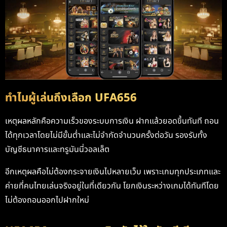
ทำไมผู้เล่นถึงเลือก UFA656
เหตุผลหลักคือความเร็วของระบบการเงิน ฝากแล้วยอดขึ้นทันที ถอน
ได้ทุกเวลาโดยไม่มีขั้นต่ำและไม่จำกัดจำนวนครั้งต่อวัน รองรับทั้ง
บัญชีธนาคารและทรูมันนี่วอลเล็ต
อีกเหตุผลคือไม่ต้องกระจายเงินไปหลายเว็บ เพราะเกมทุกประเภทและ
ค่ายที่คนไทยเล่นจริงอยู่ในที่เดียวกัน โยกเงินระหว่างเกมได้ทันทีโดย
ไม่ต้องถอนออกไปฝากใหม่