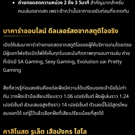
ถ่ายทอดสดความหน่วง 2 ถึง 3 วินาที
สำคัญมากสำหรับ
คนเล่นตลาดสด เพราะช้ากว่านั้นราคาจะขยับก่อนที่จะกดทัน
บาคาร่าออนไลน์ ดีลเลอร์สดจากสตูดิโอจริง
เปิดให้เล่นบาคาร่าถ่ายทอดสดจากสตูดิโอของผู้ให้บริการเกมโดยตรง
มีผู้แจกไพ่จริงเปิดไพ่ให้เห็นทุกใบและบันทึกภาพทุกรอบการเล่น ค่าย
ที่เปิดมี SA Gaming, Sexy Gaming, Evolution และ Pretty
Gaming
สิ่งที่ควรรู้ก่อนลงเงินคือแต่ละฝั่งมีความได้เปรียบของเจ้ามือไม่เท่า
กัน วางฝั่งเจ้ามือเสียเปรียบราว 1.06 เปอร์เซ็นต์ ฝั่งผู้เล่นราว 1.24
เปอร์เซ็นต์ ส่วนเสมอสูงถึงราว 14 เปอร์เซ็นต์ ตัวเลขนี้ไม่มีสูตรไหน
ลบออกได้ แต่รู้ไว้แล้วเลือกฝั่งที่เสียเปรียบน้อยที่สุดได้
คาสิโนสด รูเล็ต เสือมังกร ไฮโล