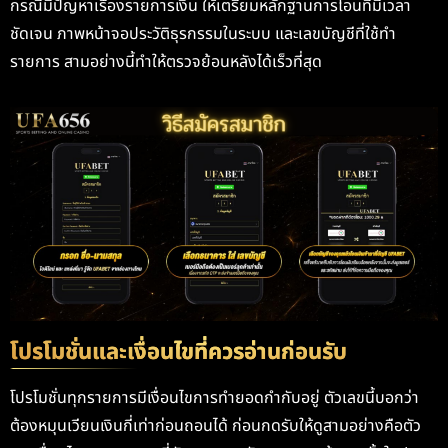
กรณีมีปัญหาเรื่องรายการเงิน ให้เตรียมหลักฐานการโอนที่มีเวลา
ชัดเจน ภาพหน้าจอประวัติธุรกรรมในระบบ และเลขบัญชีที่ใช้ทำ
รายการ สามอย่างนี้ทำให้ตรวจย้อนหลังได้เร็วที่สุด
โปรโมชั่นและเงื่อนไขที่ควรอ่านก่อนรับ
โปรโมชั่นทุกรายการมีเงื่อนไขการทำยอดกำกับอยู่ ตัวเลขนี้บอกว่า
ต้องหมุนเวียนเงินกี่เท่าก่อนถอนได้ ก่อนกดรับให้ดูสามอย่างคือตัว