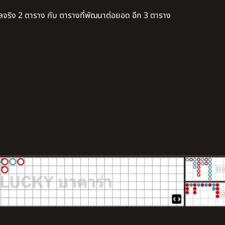
ลจริง 2 ตาราง กับ ตารางที่พัฒนาต่อยอด อีก 3 ตาราง