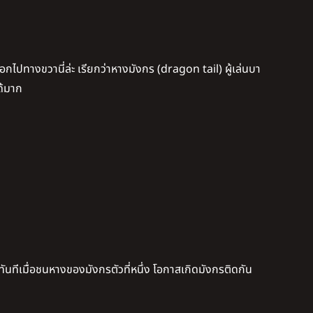
อกไปทางขวานี่ล่ะ เรียกว่าหางมังกร (dragon tail) ผู้เล่นบา
ด้มาก
ปทันทีเมื่อชนหางของมังกรตัวที่หนึ่ง โอกาสเกิดมังกรติดกัน