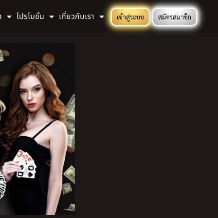
า
โปรโมชั่น
เกี่ยวกับเรา
เข้าสู่ระบบ
สมัครสมาชิก