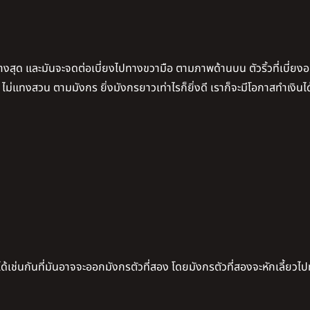
่างสุด และมันจะจดต่อเบี่ยงไปทางขวามือ ตามภาพด้านบน ตัวริ้วที่เบี่ยงอ
ม่แทงสวน ตามมังกร ยิ่งมังกรยาวเท่าไรก็ยิ่งดี เราก็จะมีโอกาสทำเงินไ
ได้เช่นกันที่มันอาจจะออกมังกรตัวที่สอง โดยมังกรตัวที่สองจะหักเลี้ยวไ