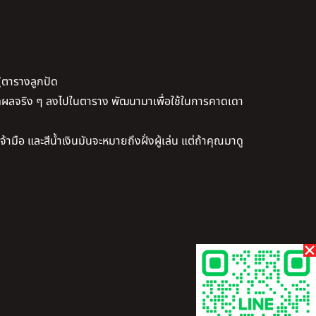
(ตารางลูกปัด
้จดผลจริง ๆ ลงไปในตาราง พัฒนามาเพื่อใช้ในการคาดเดา
ามือ และสีน้ำเงินมันจะหมายถึงฝั่งผู้เล่น แต่ถ้าคุณมาดู