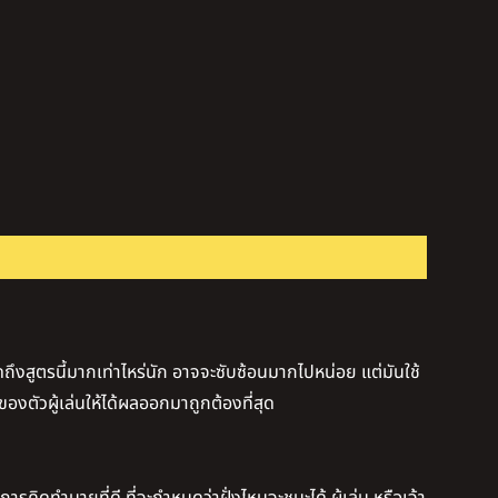
ถึงสูตรนี้มากเท่าไหร่นัก อาจจะซับซ้อนมากไปหน่อย แต่มันใช้
องตัวผู้เล่นให้ได้ผลออกมาถูกต้องที่สุด