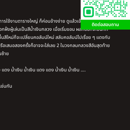
ารใช้งานตารางใหญ่ ก็ค่อนข้างง่าย ดูแล้วเข้าใจได้ทันที เป็น
ติดต่อสอบถาม
ั่งผู้เล่นเป็นสีน้ำเงินกลวง เมื่อเริ่มขอน ผลที่ออกจะบันทึก
นสีใหม่ก็จะเปลี่ยนคอลัมน์ใหม่ สลับคอลัมน์ไปเรื่อย ๆ แดงกับ
 หรือเสมอสองครั้งก็อาจจะใส่เลข 2 ในวงกลมกลวงสีอันสุดท้าย
นซ้าย
 แดง น้ำเงิน น้ำเงิน แดง แดง น้ำเงิน น้ำเงิน ….
เช่นกัน