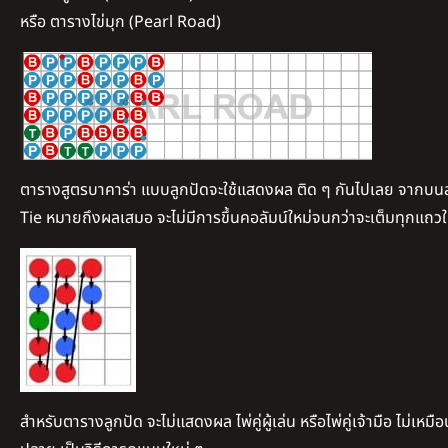
หรือ ตารางไข่มุก (Pearl Road)
ตารางสูตรบาคาร่า แบบลูกปัดจะใช้แสดงผล ติด ๆ กันไปเลย จากบนลงล่
Tie หมายถึงผลเสมอ จะไม่มีการขึ้นคอลัมน์ใหม่จนกว่าจะเต็มทุกแถวใ
สำหรับตารางลูกปัด จะไม่แสดงผล ไพ่คู่ผู้เล่น หรือไพ่คู่เจ้ามือ