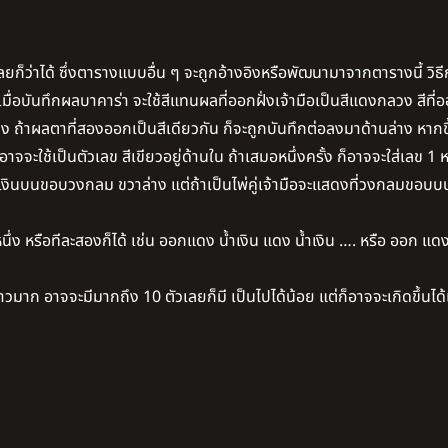
ยก็ว่าได้ ซึ่งตารางแบบอื่น ๆ จะถูกอ้างอิงหรือพัฒนามาจากตารางนี้ วิธีก
อบันทึกผลบาคาร่า จะใช้สีแทนผลที่ออกฝั่งเจ้ามือเป็นสีแดงกลวง สีที่ออกฝ
ง ถ้าผลตาที่สองออกเป็นสีเดียวกัน ก็จะถูกบันทึกต่อลงมาด้านล่าง หากขึ้
ะใช้เป็นตัวเลข สีเขียวอยู่ด้านใน ถ้าเสมอหนึ่งครั้ง ก็อาจจะใส่เลข 1
สีน้ำเงินบนขอบวงกลม ขวาล่าง แต่ถ้าเป็นไพ่คู่เจ้ามือจะแสดงที่วงกลมขอบบ
หนึ่ง หรือทีละสองก็ได้ เช่น ออกแดง น้ำเงิน แดง น้ำเงิน …. หรือ ออก แดง
ก อาจจะมีมากถึง 10 ตัวเลยก็มี เป็นไปได้น้อย แต่ก็อาจจะเกิดขึ้นได้