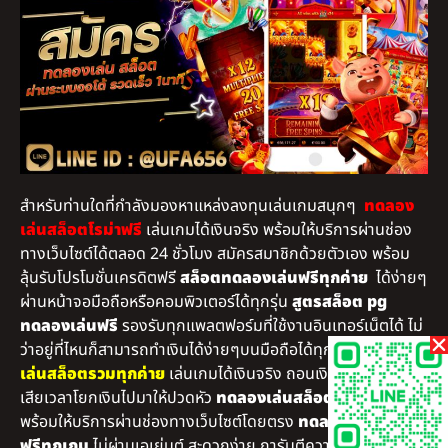
สำหรับท่านใดที่กำลังมองหาแหล่งลงทุนเล่นเกมสนุกๆ
ทดลอง
เล่นสล็อตโรม่าฟรี
เล่นเกมได้เงินจริง พร้อมให้บริการผ่านช่อง
ทางเว็บไซต์ได้ตลอด 24 ชั่วโมง สมัครสมาชิกด้วยตัวเอง พร้อม
ลุ้นรับโปรโมชั่นเครดิตฟรี
สล็อตทดลองเล่นฟรีทุกค่าย
ได้ง่ายๆ
ผ่านหน้าจอมือถือหรือคอมพิวเตอร์ได้ทุกรุ่น
สูตรสล็อต pg
ทดลองเล่นฟรี
รองรับทุกแพลตฟอร์มที่ใช้งานอินเทอร์เน็ตได้ ไม่
ว่าอยู่ที่ไหนก็สามารถทำเงินได้ง่ายๆบนมือถือได้ทุกวัน
ทดลอง
เล่นสล็อตรวมทุกค่าย
เล่นเกมได้เงินจริง ถอนเงินได้จริง ไม่ต้อง
เสียเวลาโยกเงินไปมาให้ปวดหัว
ทดลองเล่นสล็อตเว็บตรง
พร้อมให้บริการผ่านช่องทางเว็บไซต์โดยตรง
ทดลองเล่นสล็อต
ฟรีทุกเกม
ไม่ผ่านเอเย่นต์ สะดวกง่าย การันตีความปลอดภัย