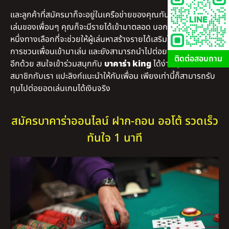
และลูกค้าที่สมัครมาก็จะอยู่ในเครือข่ายของคุณทันที ทุกยอดการ
เล่นของเพื่อนๆ คุณก็จะมีรายได้เข้ามาตลอด บอกเลยว่าเป็นอีก
หนึ่งทางเลือกที่จะช่วยให้ผู้เล่นหาสร้างรายได้เสริมได้ง่ายๆจาก
การชวนเพื่อนเข้ามาเล่น และยังสามารถนำไปต่อยอดเล่นเกมได้
ติดต่อสอบถาม
อีกด้วย สนใจเข้าร่วมสนุกกับ
บาคาร่า king
ได้ง่ายๆ เพียงเป็น
สมาชิกกับเรา แปะลิงก์แนะนำให้กับเพื่อน เพียงเท่านี้ก็สามารถรับ
ทุนไปต่อยอดเล่นเกมได้เงินจริง
สมัครบาคาร่าออนไลน์ ฝาก-ถอน ออโต้ รวดเร็ว
ทันใจ 1 นาที