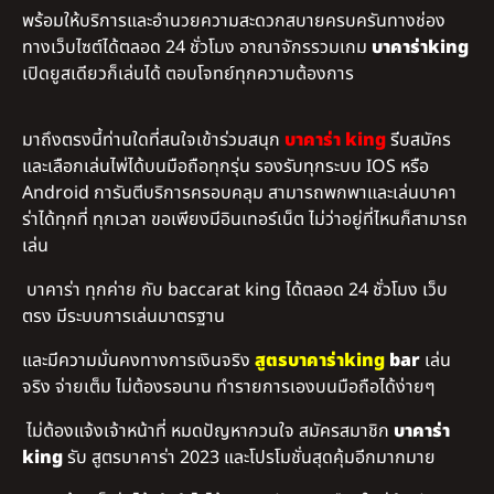
พร้อมให้บริการและอำนวยความสะดวกสบายครบครันทางช่อง
ทางเว็บไซต์ได้ตลอด 24 ชั่วโมง อาณาจักรรวมเกม
บาคาร่าking
เปิดยูสเดียวก็เล่นได้ ตอบโจทย์ทุกความต้องการ
มาถึงตรงนี้ท่านใดที่สนใจเข้าร่วมสนุก
บาคาร่า king
รีบสมัคร
และเลือกเล่นไพ่ได้บนมือถือทุกรุ่น รองรับทุกระบบ IOS หรือ
Android การันตีบริการครอบคลุม สามารถพกพาและเล่นบาคา
ร่าได้ทุกที่ ทุกเวลา ขอเพียงมีอินเทอร์เน็ต ไม่ว่าอยู่ที่ไหนก็สามารถ
เล่น
บาคาร่า ทุกค่าย กับ baccarat king ได้ตลอด 24 ชั่วโมง เว็บ
ตรง มีระบบการเล่นมาตรฐาน
และมีความมั่นคงทางการเงินจริง
สูตรบาคาร่าking
bar
เล่น
จริง จ่ายเต็ม ไม่ต้องรอนาน ทำรายการเองบนมือถือได้ง่ายๆ
ไม่ต้องแจ้งเจ้าหน้าที่ หมดปัญหากวนใจ สมัครสมาชิก
บาคาร่า
king
รับ สูตรบาคาร่า 2023 และโปรโมชั่นสุดคุ้มอีกมากมาย