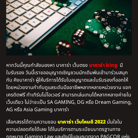
หากวันนี้คุณกำลังมองหา บาคาร่า เว็บตรง
บาคาร่า king
มี
ใบรับรอง วันนี้เราขออนุญาตเชิญชวนนักเดิมพันเข้ามาร่วมสนุก
กับ คิงบาคาร่า ผู้ให้บริการได้รับใบอนุญาตและใบรับรองที่ออกให้
โดยหน่วยงานกำกับดูแลระดับมืออาชีพหลากหลายหน่วยงาน แจก
เครดิตฟรี ทำเทิร์นไม่โอเวอร์ สามารถเล่นเกมได้หลากหลายค่ายใน
เว็บเดียว ไม่ว่าจะเป็น SA GAMING, DG หรือ Dream Gaming,
AG หรือ Asia Gaming บาคาร่า
เลือกสรรได้ตามความชอบ
บาคาร่า เว็บไหนดี 2022
มั่นใจใน
ความปลอดภัยได้เลย ได้ในบริการตามระเบียบมาตรฐานทาง
กฎหมาย Gaming Law และยังมีใบอนุญาตจาก PAGCOR แห่ง