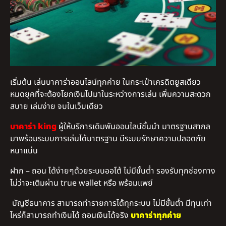
เริ่มต้น เล่นบาคาร่าออนไลน์ทุกค่าย ในกระเป๋าเครดิตยูสเดียว
หมดยุคที่จะต้องโยกเงินไปมาในระหว่างการเล่น เพิ่มความสะดวก
สบาย เล่นง่าย จบในเว็บเดียว
บาคาร่า king
ผู้ให้บริการเดิมพันออนไลน์ชั้นนำ มาตรฐานสากล
มาพร้อมระบบการเล่นได้มาตรฐาน มีระบบรักษาความปลอดภัย
หนาแน่น
ฝาก – ถอน ได้ง่ายๆด้วยระบบออโต้ ไม่มีขั้นต่ำ รองรับทุกช่องทาง
ไม่ว่าจะเติมผ่าน true wallet หรือ พร้อมแพย์
บัญชีธนาคาร สามารถทำรายการได้ทุกระบบ ไม่มีขั้นต่ำ มีทุนเท่า
ไหร่ก็สามารถทำเงินได้ ถอนเงินได้จริง
บาคาร่าทุกค่าย