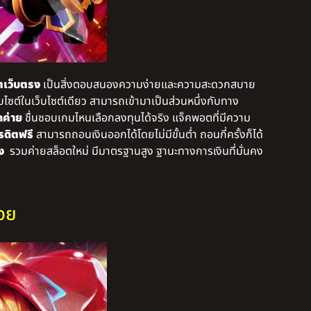
ตเว็บตรง
เป็นสิ่งตอบสนองความง่ายและความสะดวกสบาย
็บไซต์ในเว็บไซต์เดียว สามารถเข้ามาเป็นส่วนหนึ่งกับทาง
กค่าย
ชื่นชอบเกมไหนเลือกลงทุนได้จริง แจ็คพอตที่มีความ
รดิตฟรี
สามารถถอนเงินออกได้โดยไม่มีขั้นต่ำ ถอนกี่ครั้งก็ได้
รง
รวมค่ายสล็อตใหม่ มีมาตรฐานสูง ฐานะทางการเงินที่มั่นคง
อย