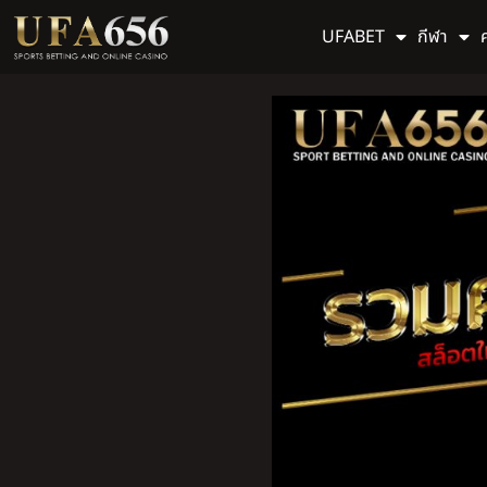
UFABET
กีฬา