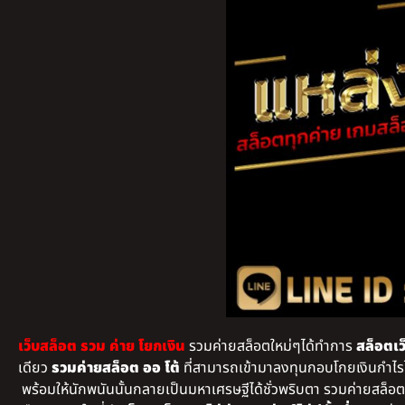
เว็บสล็อต รวม ค่าย โยกเงิน
รวมค่ายสล็อตใหม่ๆได้ทำการ
สล็อตเ
เดียว
รวมค่ายสล็อต ออ โต้
ที่สามารถเข้ามาลงทุนกอบโกยเงินกำไรไ
พร้อมให้นักพนันนั้นกลายเป็นมหาเศรษฐีได้ชั่วพริบตา รวมค่ายสล็อต