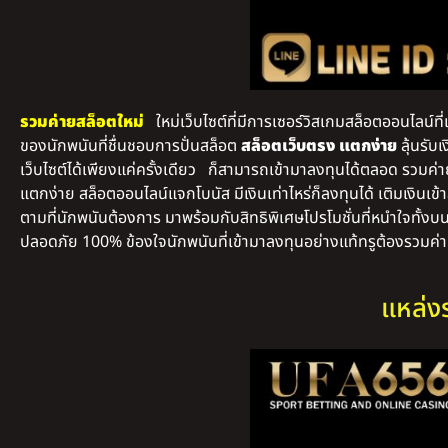
รวมค่ายสล็อตใหม่
ใหม่เว็บไซต์ที่มีการเซอร์วิสเกมสล็อตออนไลน์ท
ของนักพนันที่ชื่นชอบการปั่นสล็อต
สล็อตเว็บตรง แตกง่าย
ลุ้นรับ
เว็บไซต์ได้เพียงแค่ครั้งเดียว
ก็สามารถเข้ามาลงทุนได้ตลอด รวมค่าย
แตกง่าย สล็อตออนไลน์แจกโบนัส มีเงินเท่าไหร่ก็ลงทุนได้ เติมเงินเข
ตามที่นักพนันต้องการ มาพร้อมกับสิทธิพิเศษโปรโมชั่นที่หนำใจทั้งบ
ปลอดภัย 100% ข้องใจนักพนันที่เข้ามาลงทุนอย่างแท้ทรูต้องรวมค่
แหล่ง