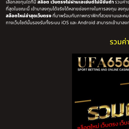
เลือกลงทุนใดที่มี
สล็อต เว็บตรงไม่ผ่านเอเย่นต์ไม่มีขั้นต่ำ
รวมค่ายส
ที่สุดในขณะนี้ เข้ามาลงทุนได้จริงได้หลายช่องทางในการลงทุน ลง
สล็อตใหม่ล่าสุดเว็บตรง
ที่มาพร้อมกับภาพกราฟิกที่สวยงามและคมชั
ทางเว็บไซต์นั้นรองรับทั้งระบบ iOS และ Android สามารถเข้ามาลงท
รวมค่