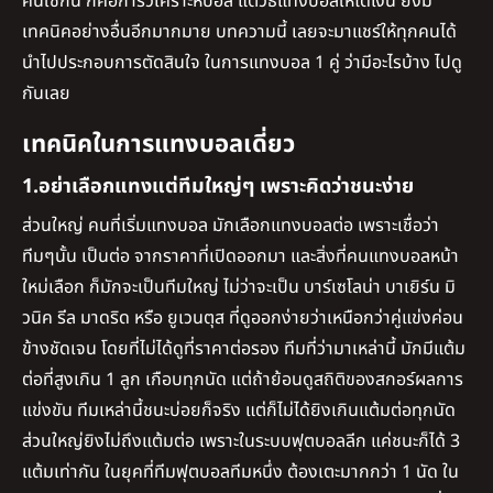
คนใช้กัน ก็คือการวิเคราะห์บอล แต่วิธีแทงบอลให้ได้เงิน ยังมี
เทคนิคอย่างอื่นอีกมากมาย บทความนี้ เลยจะมาแชร์ให้ทุกคนได้
นำไปประกอบการตัดสินใจ ในการแทงบอล 1 คู่ ว่ามีอะไรบ้าง ไปดู
กันเลย
เทคนิคในการแทงบอลเดี่ยว
1.อย่าเลือกแทงแต่ทีมใหญ่ๆ เพราะคิดว่าชนะง่าย
ส่วนใหญ่ คนที่เริ่มแทงบอล มักเลือกแทงบอลต่อ เพราะเชื่อว่า
ทีมๆนั้น เป็นต่อ จากราคาที่เปิดออกมา และสิ่งที่คนแทงบอลหน้า
ใหม่เลือก ก็มักจะเป็นทีมใหญ่ ไม่ว่าจะเป็น บาร์เซโลน่า บาเยิร์น มิ
วนิค รีล มาดริด หรือ ยูเวนตุส ที่ดูออกง่ายว่าเหนือกว่าคู่แข่งค่อน
ข้างชัดเจน โดยที่ไม่ได้ดูที่ราคาต่อรอง ทีมที่ว่ามาเหล่านี้ มักมีแต้ม
ต่อที่สูงเกิน 1 ลูก เกือบทุกนัด แต่ถ้าย้อนดูสถิติของสกอร์ผลการ
แข่งขัน ทีมเหล่านี้ชนะบ่อยก็จริง แต่ก็ไม่ได้ยิงเกินแต้มต่อทุกนัด
ส่วนใหญ่ยิงไม่ถึงแต้มต่อ เพราะในระบบฟุตบอลลีก แค่ชนะก็ได้ 3
แต้มเท่ากัน ในยุคที่ทีมฟุตบอลทีมหนึ่ง ต้องเตะมากกว่า 1 นัด ใน