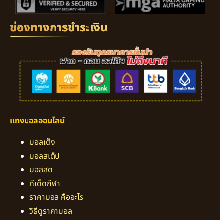
ช่องทางการชำระเงิน
แทงบอลออนไลน์
บอลเต็ง
บอลสเต็ป
บอลสด
ทีเด็ดกีฬา
ราคาบอล คืออะไร
วิธีดูราคาบอล