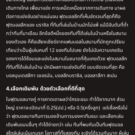
เดินทางไกล เพื่อมาแข่ง การเหน็ดเหนื่อยจากการเดินทาง มาผล
ต่อการแข่งขันอย่างแน่นอน ฟุตบอลลีกที่เห็นชัดเจนที่สุดก็คือ
ฟุตบอลลีกของ บราซิล ที่ทีมที่เล่นในบ้านมักไม่แพ้ แม้มีอันดับที่ต่ำ
กว่าทีมที่มาเยือน อีกข้อดีหนึ่งของทีมที่ได้เล่นในบ้านหรือในสนาม
ของตัวเอง ก็คือเสียงเชียร์จากแฟนบอลในสนามที่มักถูกเปรียบ
เทียบว่าเป็นผู้เล่นคนที่ 12 ของทีมไปเลย ยังไม่นับความเคยชิน
ของการได้ซ้อมและแข่งในสนามในขนาดที่คุ้นเคยด้วย ฟุตบอลลีก
ที่ทีมที่ได้เล่นในบ้าน มักมีผลการแข่งขันที่ดี แบบชัดเจนที่สุด คือ
บอลบุนเดสลีกา เยอรมัน, บอลลีกบราซิล, บอลลาลีกา สเปน
4.เลือกเดิมพัน ด้วยตัวเลือกที่ดีที่สุด
ในฟุตบอลบางคู่ การคาดเดาผลว่าใครจะชนะ ทำได้ยากมาก ส่วน
ใหญ่ ราคาจะเปิดมาที่ 0.25(ปป.) หรือ 0.5(ครึ่งลูก) แต่เชื่อหรือไม่
ว่า ฟุตบอลบางทีมการมองข้ามการมองหาทีมชนะ และเลือกเล่น
เดิมพันแบบอื่นๆ ทำได้ง่ายกว่า เช่น ทีมที่พบกันเป็นทีมฟุตบอล
สไตล์เล่นเน้นเกมรุก โอกาสที่ทั้งสองทีม จะยิงได้รวมกันมาก ผู้เล่น