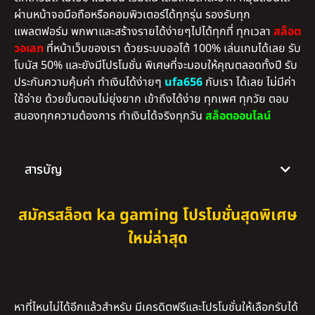
ผ่านหน้าจอมือถือหรือคอมพิวเตอร์ได้ทุกรุ่น รองรับทุก
แพลตฟอร์ม พกพาและสร้างรายได้ง่ายๆไปได้ทุกที่ ทุกเวลา
สล็อต
วอเลท
ที่หน้าเว็บของเรา ด้วยระบบออโต้ 100% เล่นเกมได้เลย รับ
โบนัส 50% และยังมีโปรโมชั่น
พิเศษที่จะมอบให้คุณตลอดทั้งปี รับ
ประกันความคุ้มค่า
ทำเงินได้ง่ายๆ
ufa656
กับเรา ได้เลย ไม่มีค่า
ใช้จ่าย ด้วยขั้นตอนไม่ยุ่งยาก เข้าถึงได้ง่าย ทุกเพศ ทุกวัย ตอบ
สนองทุกความต้องการ ทำเงินได้จริงทุกวัน
สล็อตออนไลน์
สารบัญ
สมัครสล็อต ka gaming โปรโมชั่นสุดพิเศษ
ใหม่ล่าสุด
หาที่ไหนไม่ได้อีกแล้วสำหรับ มีเครดิตฟรีและโปรโมชั่นให้เลือกรับได้