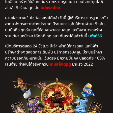
โบนัสแตกรัวๆให้เลือกเล่นหลากหลายรูปแบบ ตอบโจทย์ทุกไลฟ์
สไตล์ เข้าร่วมสนุกเล่น
สมัครสล็อต
ผ่านช่องทางเว็บไซต์ของเราได้แล้ววันนี้ ผู้ให้บริการมาตรฐานระดับ
สากล ส่งตรงจากต่างประเทศ มีระบบการเล่นใช้งานง่าย เข้าเล่น
บนมือถือ ทุกรุ่น ทุกยี่ห้อ พกพาความสนุกและยังสามารถสร้าง
รายได้ผ่านหน้าจอ ได้ทุกที่ ทุกเวลา กับเราได้แล้ววันนี้
ufa656
เปิดบริการตลอด 24 ชั่วโมง มีเจ้าหน้าที่ให้การดูแล และให้คำ
ปรึกษาต่างๆตลอดการเดิมพัน บริการครอบคลุม มีระบบรักษา
ความปลอดภัยหนาแน่น เว็บตรง มีความมั่นคง ปลอดภัย 100%
เล่นง่าย ทำเงินได้จริงทุกวัน
เกมสล็อตpg
มาแรง 2022