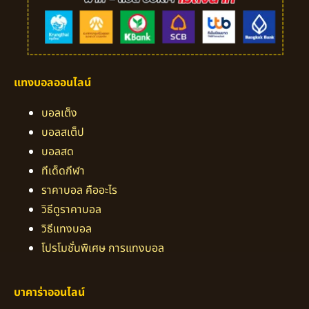
แทงบอลออนไลน์
บอลเต็ง
บอลสเต็ป
บอลสด
ทีเด็ดกีฬา
ราคาบอล คืออะไร
วิธีดูราคาบอล
วิธีแทงบอล
โปรโมชั่นพิเศษ การแทงบอล
บาคาร่าออนไลน์