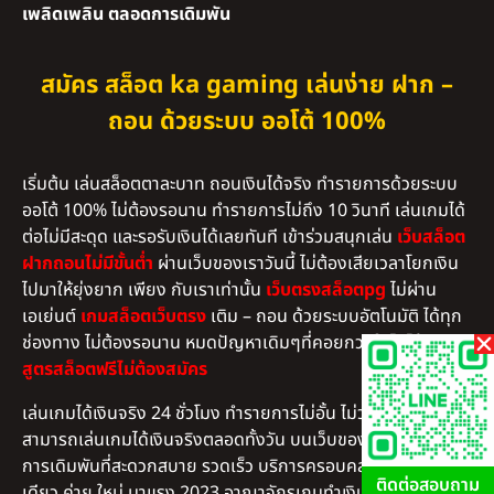
เพลิดเพลิน ตลอดการเดิมพัน
สมัคร สล็อต ka gaming เล่นง่าย ฝาก –
ถอน ด้วยระบบ ออโต้ 100%
เริ่มต้น เล่นสล็อตตาละบาท ถอนเงินได้จริง ทำรายการด้วยระบบ
ออโต้ 100% ไม่ต้องรอนาน ทำรายการไม่ถึง 10 วินาที เล่นเกมได้
ต่อไม่มีสะดุด และรอรับเงินได้เลยทันที เข้าร่วมสนุกเล่น
เว็บสล็อต
ฝากถอนไม่มีขั้นต่ำ
ผ่านเว็บของเราวันนี้ ไม่ต้องเสียเวลาโยกเงิน
ไปมาให้ยุ่งยาก เพียง กับเราเท่านั้น
เว็บตรงสล็อตpg
ไม่ผ่าน
เอเย่นต์
เกมสล็อตเว็บตรง
เติม – ถอน ด้วยระบบอัตโนมัติ ได้ทุก
ช่องทาง ไม่ต้องรอนาน หมดปัญหาเดิมๆที่คอยกวนใจไปได้เลย
สูตรสล็อตฟรีไม่ต้องสมัคร
เล่นเกมได้เงินจริง 24 ชั่วโมง ทำรายการไม่อั้น ไม่ว่ามีทุนเท่าไหร่ก็
สามารถเล่นเกมได้เงินจริงตลอดทั้งวัน บนเว็บของวันนี้ การันตี
การเดิมพันที่สะดวกสบาย รวดเร็ว บริการครอบคลุม จบในเว็บ
ติดต่อสอบถาม
เดียว ค่าย ใหม่ มาแรง 2023 อาณาจักรเกมทำเงิน ระบบการทัน