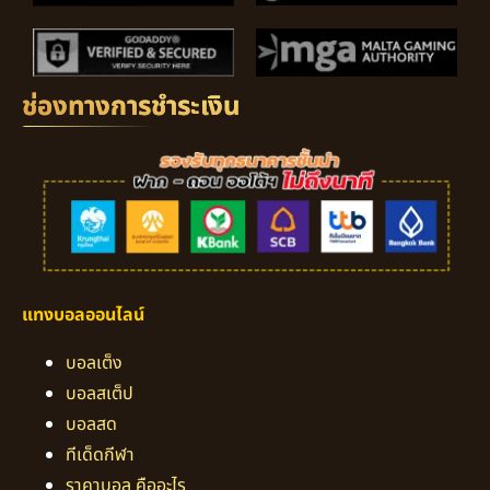
ช่องทางการชำระเงิน
แทงบอลออนไลน์
บอลเต็ง
บอลสเต็ป
บอลสด
ทีเด็ดกีฬา
ราคาบอล คืออะไร