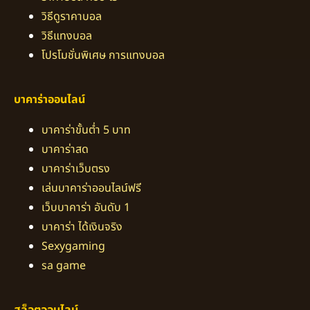
วิธีดูราคาบอล
วิธีแทงบอล
โปรโมชั่นพิเศษ การแทงบอล
บาคาร่าออนไลน์
บาคาร่าขั้นต่ำ 5 บาท
บาคาร่าสด
บาคาร่าเว็บตรง
เล่นบาคาร่าออนไลน์ฟรี
เว็บบาคาร่า อันดับ 1
บาคาร่า ได้เงินจริง
Sexygaming
sa game
สล็อตออนไลน์