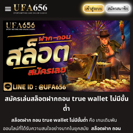
เข้าสู่ระบบ
สมัครสมาชิก
สมัครเล่นสล็อตฝากถอน true wallet ไม่มีขั้น
ต่ำ
สล็อตฝาก ถอน true wallet ไม่มีขั้นต่ำ
คือ เกมเดิมพัน
ออนไลน์ที่ได้รับความสนใจอย่างมากในยุคสมัย
สล็อตฝาก ถอน