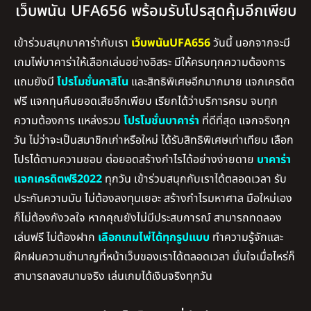
เว็บพนัน UFA656 พร้อมรับโปรสุดคุ้มอีกเพียบ
เข้าร่วมสนุกบาคาร่ากับเรา
เว็บพนันUFA656
วันนี้ นอกจากจะมี
เกมไพ่บาคาร่าให้เลือกเล่นอย่างอิสระ มีให้ครบทุกความต้องการ
แถมยังมี
โปรโมชั่นคาสิโน
และสิทธิพิเศษอีกมากมาย แจกเครดิต
ฟรี แจกทุนคืนยอดเสียอีกเพียบ เรียกได้ว่าบริการครบ จบทุก
ความต้องการ แหล่งรวม
โปรโมชั่นบาคาร่า
ที่ดีที่สุด แจกจริงทุก
วัน ไม่ว่าจะเป็นสมาชิกเก่าหรือใหม่ ได้รับสิทธิพิเศษเท่าเทียม เลือก
โปรได้ตามความชอบ ต่อยอดสร้างกำไรได้อย่างง่ายดาย
บาคาร่า
แจกเครดิตฟรี2022
ทุกวัน เข้าร่วมสนุกกับเราได้ตลอดเวลา รับ
ประกันความมัน ไม่ต้องลงทุนเยอะ สร้างกำไรมหาศาล มือใหม่เอง
ก็ไม่ต้องกังวลใจ หากคุณยังไม่มีประสบการณ์ สามารถทดลอง
เล่นฟรี ไม่ต้องฝาก
เลือกเกมไพ่ได้ทุกรูปแบบ
ทำความรู้จักและ
ฝึกฝนความชำนาญที่หน้าเว็บของเราได้ตลอดเวลา มั่นใจเมื่อไหร่ก็
สามารถลงสนามจริง เล่นเกมได้เงินจริงทุกวัน