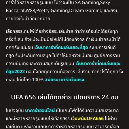
คาร่าได้หลากหลายรูปแบบ ไม่ว่าจะเป็น SA Gaming,Sexy
Baccarat,W88,Pretty Gaming,Dream Gaming และยังมี
ค่ายดังชั้นนำอีกมากมาย
เลือกสรรเกมไพ่ได้อย่างอิสระ เล่นง่าย ทำกำไรก้อนโตได้จริงทุก
ครั้งที่เล่น ถึงแม้จะเป็นมือใหม่ก็ไม่ต้องกังวล ทำเงินเข้ากระเป๋าได้
ทุกครั้งแน่นอน
เว็บบาคาร่าที่คนเล่นเยอะที่สุด
ระบบการเล่นดี
ที่สุด รับประกันความสนุก ไม่ทำให้ผิดหวังแน่นอน ศูนย์กลางรวม
ความบันเทิงและความสนุกเต็มรูปแบบ
เว็บบาคาร่าที่คนเล่นเยอะ
ที่สุด2022
ตอบโจทย์ทุกความต้องการ เล่นง่าย ทำกำไรได้ทุกครั้ง
ที่เล่น ไม่มีโกง 100%
สมัครบาคาร่าเว็บตรง
UFA 656 เล่นได้ทุกค่าย เปิดบริการ 24 ชม
ในปัจจุบัน
บาคาร่าออนไลน์
เป็นเกมไพ่ที่ได้รับความนิยมสูงมาก
และมีหลากหลายรูปแบบให้เลือกสรร
เว็บพนันUFA656
ไม่ผ่าน
เอเย่นต์ แหล่งรวมเกมบาคาร่าหลากหลายรูปแบบ สามารถเลือก