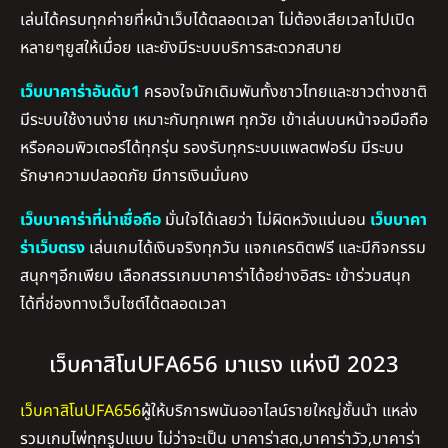
เล่นได้ครบทุกค่ายที่หน้าเว็บได้ตลอดเวลา ไม่ต้องเสียเวลาไปเปิด
หลายๆยูสให้เมื่อย และยังมีระบบบริการสะดวกสบาย
เว็บบาคาร่าอันดับ1
ครองใจนักเดิมพันทั้งชาวไทยและชาวต่างชาติ
มีระบบใช้งานง่าย เหมาะกับทุกเพศ ทุกวัย เข้าเล่นบนหน้าจอมือถือ
หรือคอมพิวเตอร์ได้ทุกรุ่น รองรับทุกระบบแพลตฟอร์ม มีระบบ
รักษาความปลอดภัย มีการเงินมั่นคง
เว็บบาคาร่าที่น่าเชื่อถือ
มั่นใจได้เลยว่า ไม่ผิดหวังแน่นอน
เว็บบาคา
ร่าเว็บตรง
เล่นเกมได้เงินจริงทุกวัน แจกเครดิตฟรี และมีกิจกรรม
สนุกๆอีกเพียบ เลือกสรรเกมบาคาร่าได้อย่างอิสระ เข้าร่วมสนุก
ได้ที่ช่องทางเว็บไซต์ได้ตลอดเวลา
เว็บคาสิโนUFA656 มาแรง แห่งปี 2023
เว็บคาสิโนUFA656
ผู้ให้บริการพนันออาไลน์รายใหญ่ชั้นนำ แหล่ง
รวมเกมไพ่ทุกรูปแบบ ไม่ว่าจะเป็น บาคาร่าสด,บาคาร่าวัว,บาคาร่า