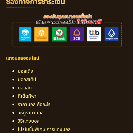
ช่องทางการชำระเงิน
แทงบอลออนไลน์
บอลเต็ง
บอลสเต็ป
บอลสด
ทีเด็ดกีฬา
ราคาบอล คืออะไร
วิธีดูราคาบอล
วิธีแทงบอล
โปรโมชั่นพิเศษ การแทงบอล