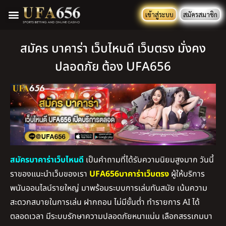
เข้าสู่ระบบ
สมัครสมาชิก
สมัคร บาคาร่า เว็บไหนดี เว็บตรง มั่งคง
ปลอดภัย ต้อง UFA656
สมัครบาคาร่าเว็บไหนดี
เป็นคำถามที่ได้รับความนิยมสูงมาก วันนี้
ราของแนะนำเว็บของเรา
UFA656บาคาร่าเว็บตรง
ผู้ให้บริการ
พนันออนไลน์รายใหญ่ มาพร้อมระบบการเล่นทันสมัย เน้นความ
สะดวกสบายในการเล่น ฝากถอน ไม่มีขั้นต่ำ ทำรายการ AI ได้
ตลอดเวลา มีระบบรักษาความปลอดภัยหนาแน่น เลือกสรรเกมบา