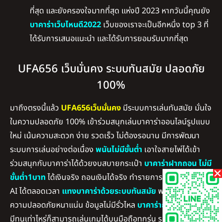
ที่สุด และยังครองใจมากที่สุด แห่งปี 2023 หากวันนี้คุณยัง
บาคาร่าเว็บไหนดี2022
เว็บของเราจะเป็นอีกหนึ่ง top 3 ที่
ได้รับการเสนอแนะนำ และได้รับการยอมรับมากที่สุด
UFA656 เว็บมั่นคง ระบบทันสมัย ปลอดภัย
100%
มาถึงตรงนี้แล้ว
UFA656เว็บมั่นคง
มีระบบการเล่นทันสมัย มั่นใจ
ในความปลอดภัย 100% เข้าร่วมสนุกเล่นบาคาร่าออนไลน์รูปแบบ
ใหม่ เน้นความสะดวก ง่าย รวดเร็ว ไม่ต้องรอนาน มีการพัฒนา
ระบบการเล่นอย่างต่อเนื่อง
พนันไม่มีขั้นต่ำ
เอาใจสายไพ่ได้เข้า
ร่วมสนุกกับบาคาร่าได้ด้วยงบสบายกระเป๋า
บาคาร่าฝากถอน ไม่มี
ขั้นต่ำ1บาท
ได้เงินจริง ถอนเงินได้จริง ทำรายการง่ายๆด้วยระบบ
AI ได้ตลอดเวลา
แทงบาคาร่าด้วยระบบทันสมัย
พร้อมระบบรักษา
ความปลอดภัยหนาแน่น ข้อมูลไม่มีรั่วไหล
บาคาร่าถอนไม่มีขั้นต่ำ
มีทุนเท่าไหร่ก็สามารถเล่นเกมได้บนมือถือทุกรุ่น รองรับทุกระบบ