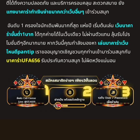
ตีได้ถึงความปลอดภัย และบริการครอบคลุม สะดวกสบาย ยัง
แทงบาคาร่าทำเงินง่ายมากกว่าเว็บอื่นๆ
เข้าร่วมสนุก
อันดับ 1 ครองใจนักเดิมพันมากที่สุด แห่งปี เริ่มต้นเล่น
เว็บบาคา
ร่าขั้นต่ำ1บาท
ได้ทุกค่ายได้ในเว็บเดียว ไม่ผ่านตัวแทน ลุ้นรับโปร
โมชั่นดีๆอีกมากมาย หากวันนี้คุณกำลังมองหา
เล่นบาคาร่าเว็บ
ไหนดีpantip
เราขออนุญาตเชิญชวนทุกท่านเข้ามาร่วมสนุกกับ
บาคาร่าUFA656
รับประกันความสนุก ไม่ผิดหวังแน่นอน