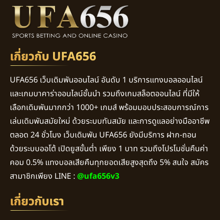
เกี่ยวกับ UFA656
UFA656 เว็บเดิมพันออนไลน์ อันดับ 1 บริการแทงบอลออนไลน์
และเกมบาคาร่าออนไลน์ชั้นนำ รวมถึงเกมสล็อตออนไลน์ ที่มีให้
เลือกเดิมพันมากกว่า 1000+ เกมส์ พร้อมมอบประสอบการณ์การ
เล่นเดิมพันสมัยใหม่ ด้วยระบบทันสมัย และการดูแลอย่างมืออาชีพ
ตลอด 24 ชั่วโมง เว็บเดิมพัน UFA656 ยังมีบริการ ฝาก-ถอน
ด้วยระบบออโต้ เปิดยูสขั้นต่ำ เพียง 1 บาท รวมถึงโปรโมชั่นคืนค่า
คอม 0.5% แทงบอลเสียคืนทุกยอดเสียสูงสุดถึง 5% สนใจ สมัคร
สามาชิกเพียง LINE :
@ufa656v3
เกี่ยวกับเรา