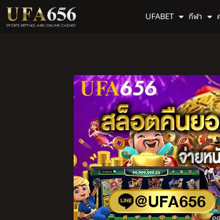
UFABET
กีฬา