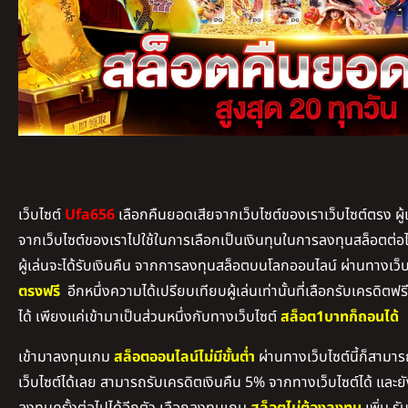
เว็บไซต์
Ufa656
เลือกคืนยอดเสียจากเว็บไซต์ของเราเว็บไซต์ตรง ผู
จากเว็บไซต์ของเราไปใช้ในการเลือกเป็นเงินทุนในการลงทุนสล็อตต่อไ
ผู้เล่นจะได้รับเงินคืน
จากการลงทุนสล็อตบนโลกออนไลน์ ผ่านทางเว็บ
ตรงฟรี
อีกหนึ่งความได้เปรียบเทียบผู้เล่นเท่านั้นที่เลือกรับเครดิ
ได้
เพียงแค่เข้ามาเป็นส่วนหนึ่งกับทางเว็บไซต์
สล็อต1บาทก็ถอนได้
เข้ามาลงทุนเกม
สล็อตออนไลน์ไม่มีขั้นต่ำ
ผ่านทางเว็บไซต์นี้ก็สามา
เว็บไซต์ได้เลย สามารถรับเครดิตเงินคืน 5% จากทางเว็บไซต์ได้ แ
ลงทุนครั้งต่อไปได้อีกตัว เลือกลงทุนเกม
สล็อตไม่ต้องลงทุน
เพิ่ม รั