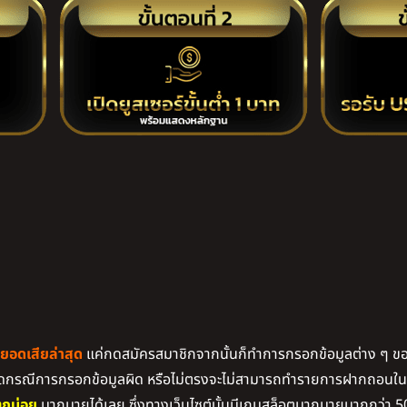
ยอดเสียล่าสุด
แค่กดสมัครสมาชิกจากนั้นก็ทำการกรอกข้อมูลต่าง ๆ ของ
กิดกรณีการกรอกข้อมูลผิด หรือไม่ตรงจะไม่สามารถทำรายการฝากถอนในระบบ
ตกบ่อย
มากมายได้เลย
ซึ่งทางเว็บไซต์นั้นมีเกมสล็อตมากมายมากกว่า 