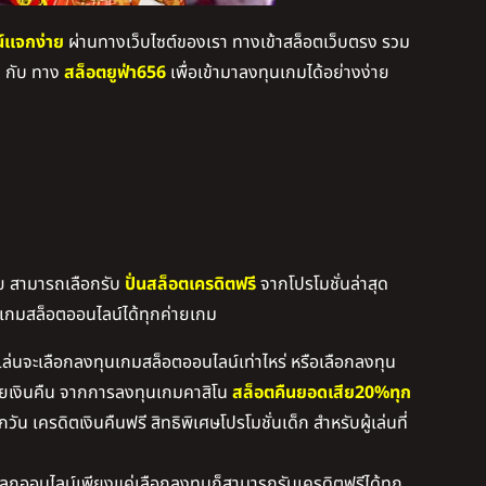
เเจกง่าย
ผ่านทางเว็บไซต์ของเรา ทางเข้าสล็อตเว็บตรง รวม
ง กับ ทาง
สล็อตยูฟ่า656
เพื่อเข้ามาลงทุนเกมได้อย่างง่าย
ีย สามารถเลือกรับ
ปั่นสล็อตเครดิตฟรี
จากโปรโมชั่นล่าสุด
ุนเกมสล็อตออนไลน์ได้ทุกค่ายเกม
ู้เล่นจะเลือกลงทุนเกมสล็อตออนไลน์เท่าไหร่ หรือเลือกลงทุน
เสียเงินคืน จากการลงทุนเกมคาสิโน
สล็อตคืนยอดเสีย20%ทุก
ัน เครดิตเงินคืนฟรี สิทธิพิเศษโปรโมชั่นเด็ก สำหรับผู้เล่นที่
กออนไลน์เพียงแค่เลือกลงทุนก็สามารถรับเครดิตฟรีได้ทุก