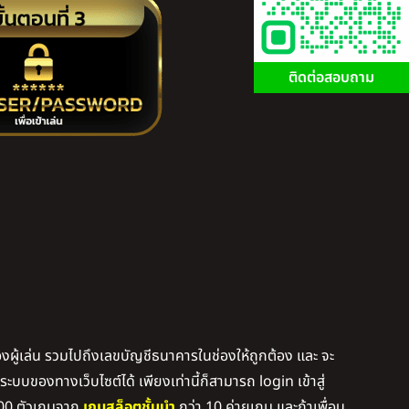
ติดต่อสอบถาม
ผู้เล่น
รวมไปถึงเลขบัญชีธนาคารในช่องให้ถูกต้อง และ จะ
ของทางเว็บไซต์ได้ เพียงเท่านี้ก็สามารถ login เข้าสู่
500 ตัวเกมจาก
เกมสล็อตชั้นนำ
กว่า 10 ค่ายเกม และถ้าเพื่อน