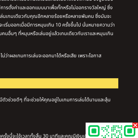
การตั้งค่าและออกแบบมาเพื่อกั๊กหรือไม่ออกรางวัลใหญ่ ซึ่ง
ี่เล่นเกมเดียวกับคุณอีกหลายร้อยหรือหลายพันคน ซึ่งมันจะ
ริ่มออกเมื่อมีการหมุนเกิน 10 ครั้งขึ้นไป นั่นหมายความว่า
คนอื่นๆ ที่หมุนหรือเล่นอยู่แล้วเกมเดียวกับเราและหมุนเกิน
 ไม่ว่าผลเกมการเล่นจะออกมาได้หรือเสีย เพราะโอกาส
ตัวช่วยดีๆ ที่จะช่วยให้คุณอยู่ในเกมการเล่นได้นานและลุ้น
นี้จะใช้เวลาทั้งสิ้น 30 นาทีและคุณมีเงินเดิมพันอยู่ในมือ