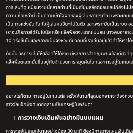
การเล่นที่ดูเหมือนง่ายนี้หลายท่านที่เป็นเซียนสล็อตออนไลน์ก็ยังไ
ความเชื่อเหล่านี้ เป็นความเข้าใจผิดของผู้เล่นหลายๆท่าน เพราะเก
เป็นการแข่งขันกันกับผู้เล่นคนอื่นๆไปในตัว และเพราะมันเป็นระบบ อ
เราจะมีโอกาสได้รับโบนัส หรือ แจ็คพ็อตจะแตกแน่นอน บางคนอาจจะเคยที
10 ครั้งขึ้นไปและกลายเป็นจังหวะเดียวกันที่เราเล่นอยู่แล้วทำให้เราได
ดังนั้น วิธีการเล่นให้สล็อตให้ได้เงิน มีหลักการสำคัญเพียงข้อเดียวท
แจ็คพ็อตแตกนั้นขึ้นอยู่กับจำนวนการหมุนคันโยกและการอยู่ในเกมแต่
อย่างไรก็ตาม การอยู่ในเกมแต่ละครั้งให้นานที่สุดนอกจากจะต้องควบคุ
รางวัลแจ็คพ็อตแตกกลายเป็นเศรษฐีในพริบตา
การวางเงินเดิมพันอย่างมีแบบแผน
การจะ
อยู่ในเกมให้นานอย่างน้อย 30 นาที
ต้องมีการวางแผนเงินเดิมพัน