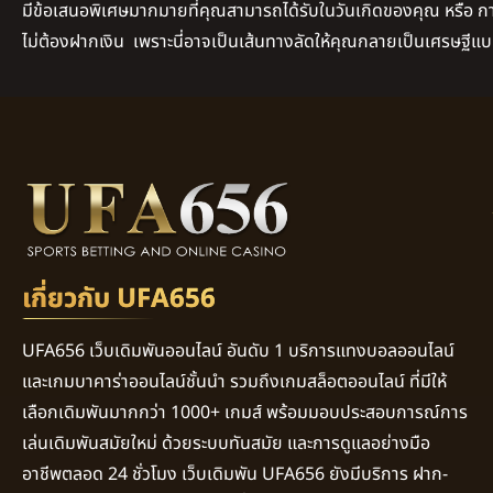
มีข้อเสนอพิเศษมากมายที่คุณสามารถได้รับในวันเกิดของคุณ หรือ การเชิ
ไม่ต้องฝากเงิน เพราะนี่อาจเป็นเส้นทางลัดให้คุณกลายเป็นเศรษฐีแ
เกี่ยวกับ UFA656
UFA656 เว็บเดิมพันออนไลน์ อันดับ 1 บริการแทงบอลออนไลน์
และเกมบาคาร่าออนไลน์ชั้นนำ รวมถึงเกมสล็อตออนไลน์ ที่มีให้
เลือกเดิมพันมากกว่า 1000+ เกมส์ พร้อมมอบประสอบการณ์การ
เล่นเดิมพันสมัยใหม่ ด้วยระบบทันสมัย และการดูแลอย่างมือ
อาชีพตลอด 24 ชั่วโมง เว็บเดิมพัน UFA656 ยังมีบริการ ฝาก-