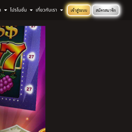
า
โปรโมชั่น
เกี่ยวกับเรา
เข้าสู่ระบบ
สมัครสมาชิก