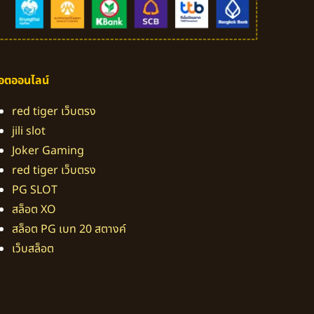
็อตออนไลน์
red tiger เว็บตรง
jili slot
Joker Gaming
red tiger เว็บตรง
PG SLOT
สล็อต XO
สล็อต PG เบท 20 สตางค์
เว็บสล็อต