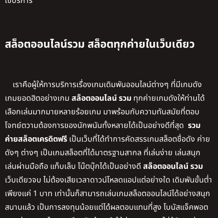
ใช้บริการ
สล็อตออนไลน์รวม สล็อตทุกค่ายในเว็บเดียว
เราคือผู้ให้การบริการเรื่องเกมเดิมพันออนไลน์ต่างๆ ที่มีเกมดัง
เกมยอดฮิตอย่างเกม
สล็อตออนไลน์ รวม
ทุกค่ายเกมดังให้ท่านได้
เลือกเล่นมากมายหลายร้อยเกม มาพร้อมกับความทันสมัยที่ตอบ
โจทย์ตวามต้องการของนักพนันทั้งหลายได้เป็นอย่างดีที่สุด
รวม
ค่ายสล็อตเครดิตฟรี
เป็นเว็บที่ได้ทำการคัดสรรเกมสล็อตชื่อดัง ค่าย
ดังๆ ต่างๆ เป็นเกมสล็อตที่ได้มาตรฐานสากล ที่เล่นง่าย เล่นสนุก
เล่นผ่านมือถือ แท็บเล็บ โน๊ตบุ๊กได้เป็นอย่างดี
สล็อตออนไลน์ รวม
เว็บเดียวจบ ไม่ต้องเสียเวลาดาวน์โหลดแอปแต่อย่างใด เดิมพันขั้นต่ำ
เพียงแค่ 1 บาท เท่านั้นก็สามารถเล่นเกมสล็อตออนไลน์ได้อย่างสนุก
สนานแล้ว เป็นการลงทุนน้อยแต่ได้ผลตอบแทนที่สูง โบนัสแจ็คพอต