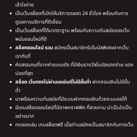
เข้าใจง่าย
เป็นเว็บสล็อตที่เปิดให้บริการตลอด 24 ชั่วโมง พร้อมกับการ
ดูแลการบริการที่ดีเยี่ยม
เป็นเว็บสล็อตที่ได้มาตราฐาน พร้อมกับความทันสมัยของเว็บ
พนันออนไลน์ที่ดี
สล็อตออนไลน์ รวม
สมัครเป็นสมาชิกรับโบนัสพิเศษจากเว็บ
เราทันที่
คัดสรรเกมที่จากค่ายเกมดัง ที่มีเงินรางวัลโบนัสแตกง่าย แตก
บ่อยที่สุด
สล็อต เว็บตรงไม่ผ่านเอเย่นต์ไม่มีขั้นต่ำ
ฝากถอนเงินไม่มีขั้น
ต่ำ
มาพร้อมความทันสมัยที่มีระบบฝากถอนเงินด้วยระบบออโต้
มีเกมสล็อตออนไลน์ที่มีภาพกราฟฟิค ที่สวยงาม น่าเป็นใจเป็น
อย่างมาก
ทดลองเล่น เกมสล็อตฟรี เมื่อท่านสมัครเป็นสมาชิกกับทางเว็บ