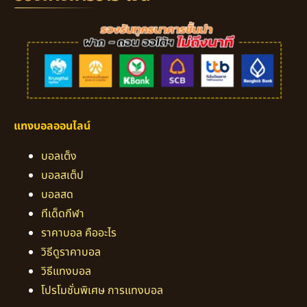
แทงบอลออนไลน์
บอลเต็ง
บอลสเต็ป
บอลสด
ทีเด็ดกีฬา
ราคาบอล คืออะไร
วิธีดูราคาบอล
วิธีแทงบอล
โปรโมชั่นพิเศษ การแทงบอล