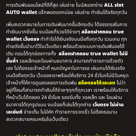
การเดิมพันออนไลน์ที่ดีที่สุด เล่นง่าย โบนัสแตกง่าย
ALL slot
AUTO wallet
แจ็กพอตแตกบ่อย เล่นง่าย ทำเงินได้จริงทุกวัน
เพิ่มสะดวกสบายในการเดิมพันมากขึ้นอีกระดับ ได้อรรถรสในการ
ทำเงินมากยิ่งขึ้น งบน้อยก็รวยได้ง่ายๆ
สล็อตฝากถอน true
wallet เว็บตรง
ทำกำไรได้เงินจริงบนมือถือทุกวัน รวมเกม ทุก
ค่ายดังชั้นนำมาไว้ในเว็บเดียว พร้อมด้วยระบบการเดิมพันออโต้
เติม ถอนได้ทุกช่องทางทั้ง
สล็อตฝากถอน true wallet ไม่มี
ขั้นต่ำ
วอลเล็ทและโอนผ่านธนาคาร สามารถทำรายการด้วยตัว
เอง ไม่ต้องรอเจ้าหน้าที่ หมดปัญหาในการรอ เล่นเกมได้เงินจริง
บนมือถือทุกวัน เว็บของเราพร้อมให้บริการ 24 ชั่วโมงไม่มีวันหยุด
เจ้าหน้าที่ให้การดูแลตลอดการเดิมพัน
สล็อตออโต้วอเลท
ไม่ว่า
อยู่ที่ไหนก็สามารถทำเงินได้ง่ายๆทุกที่ทุกเวลา เราพร้อมให้บริการ
ที่หน้าเว็บได้ตลอด 24 ชั่วโมง รองรับทั้ง วอลเล็ท และ โอนผ่าน
ธนาคารได้ทุกรูปแบบ งบน้อยก็เล่นได้ทุกค่าย
เว็บตรง ไม่ผ่าน
เอเย่นต์
จ่ายเต็ม ไม่มีหัก ทำรายการรวดเร็ว ไม่ต้องรอนาน
สะดวกสบายครบครันในเว็บเดียว