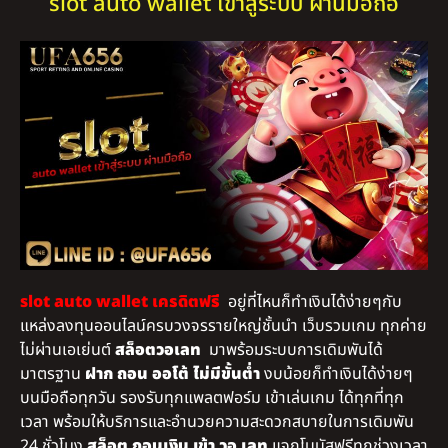
slot auto wallet เข้าสู่ระบบ ผ่านมือถือ
slot auto wallet เครดิตฟรี
อยู่ที่ไหนก็ทำเงินได้ง่ายๆกับ
แหล่งลงทุนออนไลน์ครบวงจรรายใหญ่ชั้นนำ เว็บรวมเกม ทุกค่าย
ไม่ผ่านเอเย่นต์
สล็อตวอเลท
มาพร้อมระบบการเดิมพันได้
มาตรฐาน
ฝาก ถอน ออโต้ ไม่มีขั้นต่ำ
งบน้อยก็ทำเงินได้ง่ายๆ
บนมือถือทุกวัน รองรับทุกแพลตฟอร์ม เข้าเล่นเกม ได้ทุกที่ทุก
เวลา พร้อมให้บริการและอำนวยความสะดวกสบายในการเดิมพัน
24 ชั่วโมง
สล็อต ถอนเงิน เข้า วอ เลท
แจกโบนัสฟรีทุกช่วงเวลา