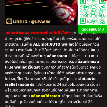
ติดต่อสอบถาม
สล็อตฝากถอน true wallet ไม่มี ขั้นต่ำ
ร่วมสนุกทำเงินได้
ง่ายๆทุกวัน ผู้ให้บริการรายใหญ่ชั้นนำ ที่มาพร้อมระบบการเล่นได้
มาตรฐาน เล่นง่าย
ALL slot AUTO wallet
ได้เงินจริงทุกวัน
รวมเกม ค่ายดังชั้นนำมาไว้ในเว็บเดียว เข้าเล่นเกมได้ทุกรูปแบบ
ทำรายการเดิมพันเองง่ายๆ
สล็อตวอเลท
ไม่ต้องรอนาน แถม
ยังมีโปรโมชั่นสนุกอีกมากมาย บริการครบครัน
สล็อตฝากถอน
true wallet เว็บตรง
จบทุกความต้องการในเว็บเดียว อีกหนึ่ง
แหล่งลงทุนออนไลน์รูปแบบ เข้าเล่นได้เงินจริงทุกค่าย ทุกรูปแบบ
ไม่ว่าอยู่ที่ไหนก็สามารถทำเงินได้จริงทุกที่ทุกเวลา
slot auto
wallet เครดิตฟรี
เปิดให้บริการ 24 ชั่วโมงไม่มีวันหยุด เว็บเรา
พร้อมมอบความสนุกและสิ่งดีๆแก่นักเดิมพันและสมาชิกทุกท่าน
อยู่เสมอ เล่นเกม
สล็อตออโต้วอเลท
ได้ทุกรูปแบบ ทำเงินได้จริง
บนมือถือทุกวัน งบน้อยก็รวยได้ง่ายๆที่ช่องทางเว็บไซต์ 24