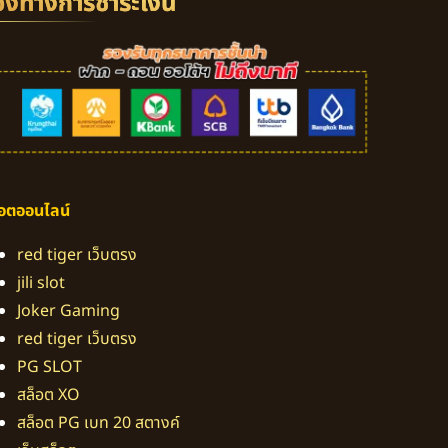
องทางการชำระเงิน
็อตออนไลน์
red tiger เว็บตรง
jili slot
Joker Gaming
red tiger เว็บตรง
PG SLOT
สล็อต XO
สล็อต PG เบท 20 สตางค์