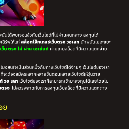
พนันได้พบเจอแล้วกับเว็บไซต์ที่ไม่ผ่านคนกลาง ลงทุนได้
เสิร์ฟให้แก่
สล็อตโจ๊กเกอร์เว็บตรง วอเลท
นักพนันเยอะแยะ
 เว็บ ตรง ไม่ ผ่าน เอเย่นต์
ค่ายเกมสล็อตที่มีความแตกง่าย
ั่วโมงสนใจเป็นส่วนหนึ่งกับทางเว็บไซต์ได้ง่ายๆ เว็บไซต์ของเรา
นที่จะต้องสมัครหลากหลายขั้นตอนหลายเว็บไซต์ให้วุ่นวาย
ต์ วอ เลท
เว็บไซต์ของเราก็สามารถเข้ามาลงทุนได้เลยโดยไม่
ว็บตรง
ไม่ควรพลาดกับการลงทุนเว็บสล็อตที่มีความแตกต่าง
่อย