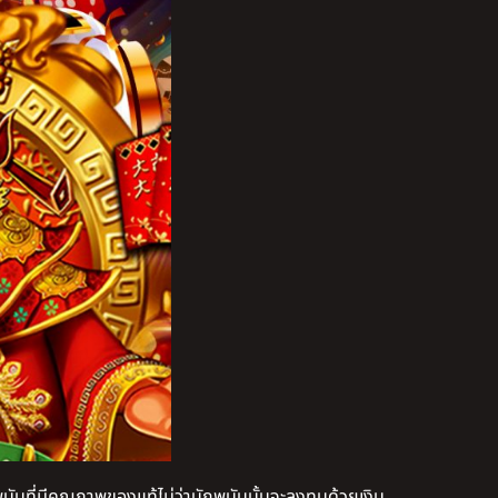
พนันที่มีคุณภาพของแท้ไม่ว่านักพนันนั้นจะลงทุนด้วยเงิน