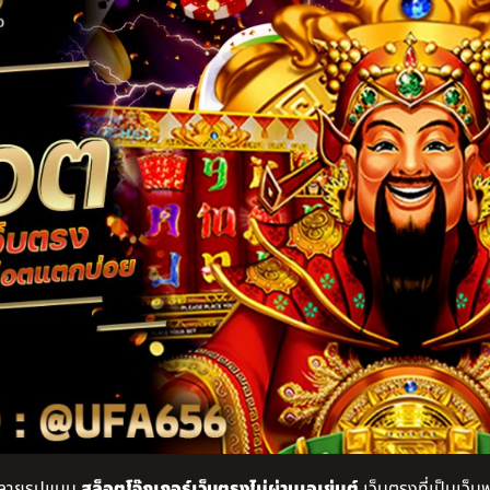
หลายรูปแบบ
สล็อตโจ๊กเกอร์เว็บตรงไม่ผ่านเอเย่นต์
เว็บตรงที่เป็นเว็บ