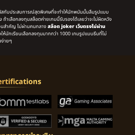
สัมผัสกับประสบการณ์สุดพิเศษที่จะทำให้นักพนันนั้นลืมรูปแบบ
ถ้าเลือกลงทุนสล็อตค่ายเกมนี้รับรองได้เลยว่าจะไม่ผิดหวัง
่วนสำคัญ ไม่ผ่านคนกลาง
สล็อต joker เว็บตรงไม่ผ่าน
ให้นักเรียนเลือกลงทุนมากกว่า 1000 เกมรูปแบบธีมที่ไม่
นง่ายๆ
ertifications