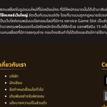
ร์วิสเกมสล็อตในรูปแบบใหม่ที่ไม่เหมือนใคร ที่มีให้หนักขนาดนั้นได้เข้ามา
โจ๊กเกอร์เว็บใหญ่
จัดเต็มกับแบรนด์ดัง โดยที่มาแบบถูกกฎหมายรับรอง 
ป็นเว็บไซต์เกมพนันบนโลกออนไลน์ที่มีการ service Game Slot เป็นส
ามาลงทุนพร้อมแจกโบนัสจัดหนักจัดเต็มให้อีกด้วย แจกฟรีสปิน 15 ครั้ง
ป็นเกมสล็อตที่มีการลงทุนง่าย กอบโกยเงินกำไรได้จริงและยังมีการใช้งา
เกี่ยวกับเรา
C
บริษัท
นักเขียน
ข้อกำหนดเงื่อนไขทั่วไป
เดิมพันอย่างรับผิดชอบ
นโยบายความเป็นส่วนตัว