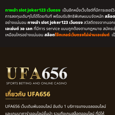
ทางเข้า slot joker123 เว็บตรง
เป็นอีกหนึ่งเว็บไซต์ที่มีการเซอ
การลงทุนเดิมๆไปได้โดยทันที พร้อมรับสิทธิพิเศษแบบจัดหนัก
สล็อต
อย่างแน่นอน
ทางเข้า slot joker123 เว็บตรง
สวัสดีตรงจากนอกเ
เอเย่นต์ วอ เลท
ที่มีการ service แบบถูกต้องตามกฎหมาย สมัครเข้
เหมือนใครอย่างแน่นอน
สล็อต
โจ๊กเกอร์เว็บตรงไม่ผ่านเอเย่นต์
เ
เกี่ยวกับ UFA656
UFA656 เว็บเดิมพันออนไลน์ อันดับ 1 บริการแทงบอลออนไลน์
และเกมบาคาร่าออนไลน์ชั้นนำ รวมถึงเกมสล็อตออนไลน์ ที่มีให้