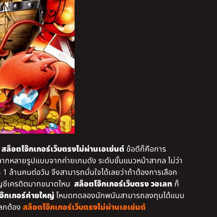
้
สล็อตโจ๊กเกอร์เว็บตรงไม่ผ่านเอเย่นต์
ข้อดีก็คือการ
ลากหลายรูปแบบจากค่ายเกมดัง ระดับชั้นแนวหน้าสากล ไม่ว่า
 1 ล้านคนต่อวัน จึงสามารถมั่นใจได้เลยว่าถ้าต้องการเลือก
ู่บัญชีเครดิตมากขนาดไหน
สล็อตโจ๊กเกอร์เว็บตรง วอเลท
ก็
จ๊กเกอร์ค่ายใหญ่
โหมดทดลองนักพนันสามารถลงทุนได้แบบ
โลกต้อง
สล็อตโจ๊กเกอร์เว็บตรงไม่ผ่านเอเย่นต์