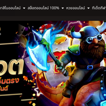
คาสิโนออนไลน์
สล็อตออนไลน์ 100%
หวยออนไลน์
ทีเด็ดกีฬ