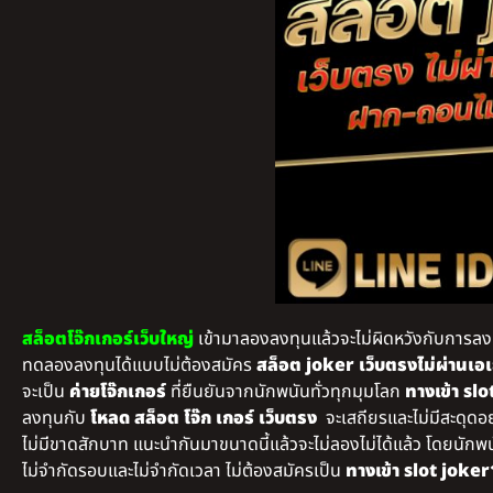
สล็อตโจ๊กเกอร์เว็บใหญ่
เข้ามาลองลงทุนแล้วจะไม่ผิดหวังกับการลงท
ทดลองลงทุนได้แบบไม่ต้องสมัคร
สล็อต joker เว็บตรงไม่ผ่านเอเ
จะเป็น
ค่ายโจ๊กเกอร์
ที่ยืนยันจากนักพนันทั่วทุกมุมโลก
ทางเข้า sl
ลงทุนกับ
โหลด สล็อต โจ๊ก เกอร์ เว็บตรง
จะเสถียรและไม่มีสะดุดอ
ไม่มีขาดสักบาท แนะนำกันมาขนาดนี้แล้วจะไม่ลองไม่ได้แล้ว โดยนั
ไม่จำกัดรอบและไม่จำกัดเวลา ไม่ต้องสมัครเป็น
ทางเข้า slot joke