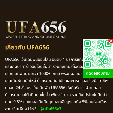
เกี่ยวกับ UFA656
UFA656 เว็บเดิมพันออนไลน์ อันดับ 1 บริการแทงบอลออนไลน์
และเกมบาคาร่าออนไลน์ชั้นนำ รวมถึงเกมสล็อตออนไลน์ ที่มีให้
ติดต่อสอบถาม
เลือกเดิมพันมากกว่า 1000+ เกมส์ พร้อมมอบประสอบการณ์การ
เล่นเดิมพันสมัยใหม่ ด้วยระบบทันสมัย และการดูแลอย่างมืออาชีพ
ตลอด 24 ชั่วโมง เว็บเดิมพัน UFA656 ยังมีบริการ ฝาก-ถอน
ด้วยระบบออโต้ เปิดยูสขั้นต่ำ เพียง 1 บาท รวมถึงโปรโมชั่นคืนค่า
คอม 0.5% แทงบอลเสียคืนทุกยอดเสียสูงสุดถึง 5% สนใจ สมัคร
สามาชิกเพียง LINE :
@ufa656v3