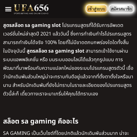
เข้าสู่ระบบ
สมัครสมาชิก
สูตรสล็อต
sa gaming slot
โปรแกรมสูตรที่ได้รับการอัพเดต
เวอร์ชั่นใหม่ล่าสุดปี 2021 แล้ววันนี้ ซึ่งการทำเงินกำไรโปรแกรมสูตร
สามารถทำเงินได้จริง 100% โดยที่ไม่มีขาดตกบกพร่องใดใดทั้งสิ้น
ในปัจจุบันนี้
สูตรสล็อต
sa gaming slot
สามารถเข้าใช้งานผ่าน
ระบบแอพพลิเคชั่น หรือ บนระบบออนไลน์ได้แล้วทุกรูปแบบ การ
พัฒนาที่มาพร้อมกับความแปลกใหม่ของระบบโปรแกรมสูตรตัวนี้ เชื่อ
ว่านักเดิมพันส่วนใหญ่น่าจะทราบกันดีอยู่แล้วจากที่ตั้งตาตั้งใจหรือมา
นาน สำหรับนักเดิมพันที่ยังไม่ทราบในรายละเอียดของโปรแกรมสูตร
ตัวนี้ล่ะก็ เดี๋ยวทางเราจะมาเกริ่นให้คุณได้ทราบเอง
สล็อต
sa gaming คืออะไร
SA GAMING เป็นเว็บไซต์ที่โดยปกติแล้วนักเดิมพันส่วนมาก น่าจะ