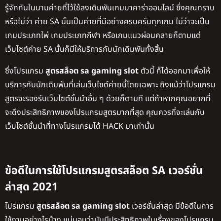
รู้จักกันในนามค่ายที่ไว้ใช้ลงเดิมพันเกมบาคาร่าออนไลน์ ซึ่งคุณทราบ
หรือไม่ว่า ค่าย SA นั้นเป็นค่ายที่มีอย่างครบครันทุกเกม ไม่ว่าจะเป็น
เกมประเภทไพ่ เกมประเภทกีฬา หรือเกมแนวผ่อนคลายก็ตามแต่
เว็บไซต์ค่าย SA นั้นก็มีให้บริการกับนักเดิมพันทั้งสิ้น
ซึ่งโปรแกรม
สูตรสล็อต
sa gaming slot
ตัวนี้ ก็ได้ออกมาเพื่อให้
บริการกับนักเดิมพันที่เล่นเว็บไซต์ค่ายนี้โดยเฉพาะ ถึงแม้ว่าโปรแกรม
สูตรจะรองรับเว็บไซต์ชั้นนำอื่น ๆ ด้วยก็ตามที แต่ถ้าหากคุณอยากที่
จะดึงประสิทธิภาพของโปรแกรมสูตรมากที่สุด คุณควรที่จะเล่นกับ
เว็บไซต์ชั้นนำที่ทางโปรแกรมได้ HACK มาเท่านั้น
ข้อดีในการใช้โปรแกรมสูตรสล็อต
SA เวอร์ชั่น
ล่าสุด 2021
โปรแกรม
สูตรสล็อต
sa gaming slot
เวอร์ชั่นล่าสุด มีข้อดีในการ
ใช้งานอย่างไรบ้าง แน่นอนว่ามันมีประสิทธิภาพในเรื่องของโปรแกรม