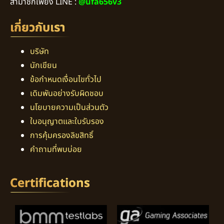
สามาชิกเพียง LINE :
@ufa656v3
เกี่ยวกับเรา
บริษัท
นักเขียน
ข้อกำหนดเงื่อนไขทั่วไป
เดิมพันอย่างรับผิดชอบ
นโยบายความเป็นส่วนตัว
ใบอนุญาตและใบรับรอง
การคุ้มครองลิขสิทธิ์
คำถามที่พบบ่อย
Certifications