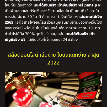
ไหนที่มีแต้มสูงกว่า
เกมได้เงินจริง เข้าบัญชีจริง ฟรี pantip
จะ
เป็นผ่านชนะและได้รับเงินรางวัลตามเงื่อนไข เป็นเกมที่ ใช้เวลาใน
การเล่นไม่นาน 30 วินาที ก็สามารถทำเงินได้ง่ายๆ
เล่นเกมได้เงิน
2565
เอาใจสายไพ่ออนไลน์ ร่วมสนุกเล่นเกมผ่านช่องทางเว็บไซต์
ของเราวันนี้ พร้อมรับโปรโมชั่นสุดคุ้มอีกมากมาย ลงทุน 10 บาท
ทำกำไรได้ถึง 300% ทุกวัน ร่วมสนุกเล่น
เกมได้เงินจริง เข้า
บัญชีจริง ฟรี
ได้เงินจริงที่เว็บของเรา 24 ชั่วโมง
สล็อตออนไลน์ เล่นง่าย โบนัสแตกง่าย ล่าสุด
2022