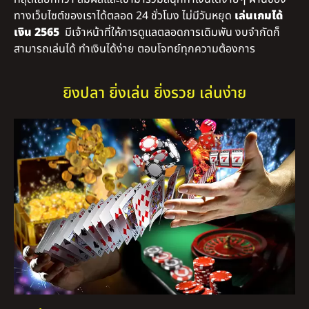
ทางเว็บไซต์ของเราได้ตลอด 24 ชั่วโมง ไม่มีวันหยุด
เล่นเกมได้
เงิน 2565
มีเจ้าหน้าที่ให้การดูแลตลอดการเดิมพัน งบจำกัดก็
สามารถเล่นได้ ทำเงินได้ง่าย ตอบโจทย์ทุกความต้องการ
ยิงปลา ยิ่งเล่น ยิ่งรวย เล่นง่าย