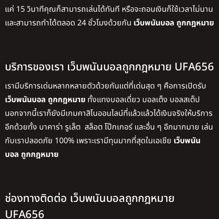
แค่ 15 วินาทีคุณก็สามารถเล่นได้ทันที หรือจะถอนเงินก็ใช้เวลาไม่นาน
และสามารถทำได้ตลอด 24 ชั่วโมงด้วยกัน
เว็บพนันบอล ถูกกฎหมาย
บริการของเรา เว็บพนันบอลถูกกฎหมาย UFA656
เรามีบริการเด่นหลากหลายตัวด้วยกันแต่ที่เด่นสุด ๆ คือการเปิดรับ
เว็บพนันบอล ถูกกฎหมาย
ทั้งแทงบอลเดี่ยว บอลเต็ง บอลสเต็ป
นอกจากนี้เราก็ยังมีเกมคาสิโนออนไลน์ที่แล้วแล้วได้เงินจริงให้บริการ
อีกด้วยทั้ง บาคาร่า รูเล็ต สล็อต โป๊กเกอร์ และอื่น ๆ อีกมากมาย เล่น
กับเราปลอดภัย 100% เพราะเรามีทุนมากที่สุดในเอเชีย
เว็บพนัน
บอล ถูกกฎหมาย
ช่องทางติดต่อ เว็บพนันบอลถูกกฎหมาย
UFA656