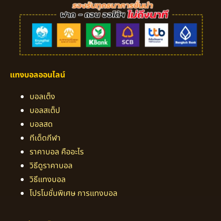
แทงบอลออนไลน์
บอลเต็ง
บอลสเต็ป
บอลสด
ทีเด็ดกีฬา
ราคาบอล คืออะไร
วิธีดูราคาบอล
วิธีแทงบอล
โปรโมชั่นพิเศษ การแทงบอล