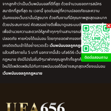
จากลูกค้าว่าเป็นเว็บพนันบอลที่ดีที่สุด ด้วยจำนวนยอดการสมัคร
สมาชิกที่สูงที่สุด ณ เวลานี้ จุดเด่นอยู่ที่ความปลอดภัยและความ
มั่นคงของเว็บเรานั้นมีสูงมาก ด้วยทีมงานที่มีคุณภาพสูงสุดและมาก
ด้วยประสบการณ์ คัดสรรอย่างดีเพื่อมาดูแลระบบต่างๆของทางเว็บ
เพื่ออำนวยความสะดวกให้ลูกค้าทุกๆท่านสามารถเล่นได้อย่างสบายใจ
ปลอดภัย หายห่วงได้แน่นอน โดยทุกยอดฝากของท่านลูกค้าจะได้รับ
เครดิตเติมเข้าได้อย่่างรวดเร็ว
เว็บพนันบอลถูกกฎหมาย
ดำเนินการ
แล้วเสร็จภายใน 5 นาที นอกจากนี้เล้ว ufa656 เว็บพนันบอลถูก
ติดต่อสอบถาม
กฎหมาย ยังมีโปรโมชั่นดีๆมาฝากคุณลูกค้าทั้งลูกค้าเก่าและลูกค้า
ใหม่ได้เพลิดเพลินไปกับการพนันบอลได้อย่างสนุกสุดเหวี่ยงแน่นอน
เว็บพนันบอลถูกกฎหมาย