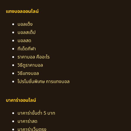
แทงบอลออนไลน์
บอลเต็ง
บอลสเต็ป
บอลสด
ทีเด็ดกีฬา
ราคาบอล คืออะไร
วิธีดูราคาบอล
วิธีแทงบอล
โปรโมชั่นพิเศษ การแทงบอล
บาคาร่าออนไลน์
บาคาร่าขั้นต่ำ 5 บาท
บาคาร่าสด
บาคาร่าเว็บตรง