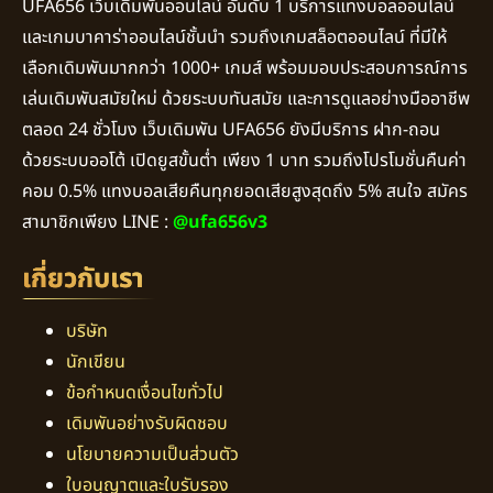
UFA656 เว็บเดิมพันออนไลน์ อันดับ 1 บริการแทงบอลออนไลน์
และเกมบาคาร่าออนไลน์ชั้นนำ รวมถึงเกมสล็อตออนไลน์ ที่มีให้
เลือกเดิมพันมากกว่า 1000+ เกมส์ พร้อมมอบประสอบการณ์การ
เล่นเดิมพันสมัยใหม่ ด้วยระบบทันสมัย และการดูแลอย่างมืออาชีพ
ตลอด 24 ชั่วโมง เว็บเดิมพัน UFA656 ยังมีบริการ ฝาก-ถอน
ด้วยระบบออโต้ เปิดยูสขั้นต่ำ เพียง 1 บาท รวมถึงโปรโมชั่นคืนค่า
คอม 0.5% แทงบอลเสียคืนทุกยอดเสียสูงสุดถึง 5% สนใจ สมัคร
สามาชิกเพียง LINE :
@ufa656v3
เกี่ยวกับเรา
บริษัท
นักเขียน
ข้อกำหนดเงื่อนไขทั่วไป
เดิมพันอย่างรับผิดชอบ
นโยบายความเป็นส่วนตัว
ใบอนุญาตและใบรับรอง