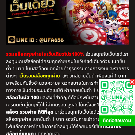
รวมสล็อตทุกค่ายในเว็บเดียวโปร100%
ร่วมสนุกกับเว็บไซต์เรา
ลงทุนเกมส์สล็อตได้ครบทุกค่ายเกมในเว็บไซต์เดียวด้วย เบทขั้น
ต่ำ 1 บาท โบนัสสล็อตแตกง่ายทำธุรกรรมทางการเงินและรายการ
ต่างๆ
เว็บรวมสล็อตทุกค่าย
สะดวกสบายขั้นต่ำเพียงแค่ 1 บาท
มาพร้อมกับสิ่งอำนวยความสะดวกสบายในการทำธุรกรรม
ทางการเงินด้วยระบบอัตโนมัติ ฝากถอนขั้นต่ำ 1 บาท
รวมเว็บ
สล็อตโบนัส 100
และสิ่งที่สำคัญก็คือนักพนันสามารถที่จะถอน
เครดิตเข้าสู่บัญชีได้ไม่จำกัดรอบ สูงสุดได้ครั้งละ 1 ล้านบาท
สล็อต รวมค่าย ที่ดีที่สุด
มาร่วมสนุกกับเว็บไซต์เรา เว็บรวม
สล็อตทุกค่าย เบทขั้นต่ำ 1 บาท รองรับการเข้าผ่านทางสมาร์ท
ติดต่อสอบถาม
โฟนเลือกภาษาไทยในการเข้าลงทุนได้ร้อยเปอร์เซ็นต์
รวมโปร
สล็อตทั้งหมด
แตกหลักแสน