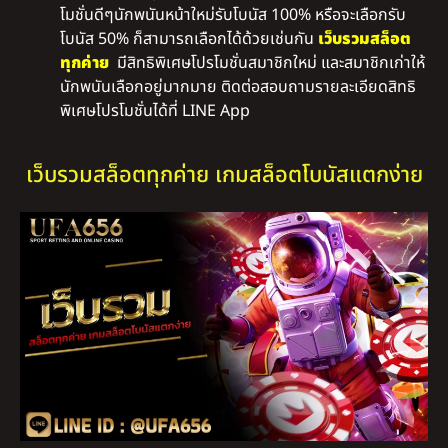
โมชั่นดีๆนักพนันหน้าใหม่รับโบนัส 100% หรือจะเลือกรับ
โบนัส 50% ก็สามารถเลือกได้ด้วยเช่นกัน
เว็บรวมสล็อต
ทุกค่าย
มีสิทธิพิเศษโปรโมชั่นสมาชิกใหม่ และสมาชิกเก่าให้
นักพนันเลือกอยู่มากมาย ติดต่อสอบถามรายละเอียดสิทธิ
พิเศษโปรโมชั่นได้ที่ LINE App
เว็บรวมสล็อตทุกค่าย เกมสล็อตโบนัสแตกง่าย