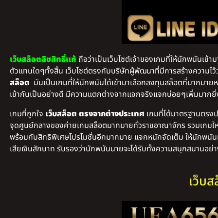
เว็บสล็อตลิขสิทธิ์แท้
ถือว่าเป็นเว็บไซต์เจ้าของเกมที่ให้นักพนันเข้
ตัวแทนใดๆทั้งสิ้น เว็บไซต์ตรงกับบริษัทผู้พัฒนาที่มีการสร้างความไว
สล็อต
มันเป็นเกมที่ให้นักพนันได้เข้ามาเลือกลงทุนสล็อตที่มาก
เข้ากันเป็นอย่างดี มีความแตกต่างจากแจกจริงแจกบ่อยๆเพิ่มมากยิ
เกมที่ถูกใจ
เว็บสล็อต ตรงจากต่างประเทศ
เกมที่ได้มาตรฐานตรงป
จุดศูนย์กลางของค่ายเกมสล็อตมากมายทั่วราชอาณาจักร รวมเกมใหม่เ
พร้อมกับสิทธิพิเศษโปรโมชั่นอีกมากมาย แจกหนักจัดเต็ม ให้นักพนัน
เสียเงินสักบาท รับรองว่านักพนันนายจะได้รับทั้งความสนุกสนานอย่าง
เว็บส