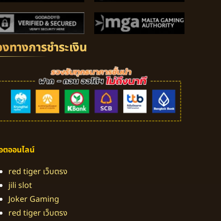
องทางการชำระเงิน
็อตออนไลน์
red tiger เว็บตรง
jili slot
Joker Gaming
red tiger เว็บตรง