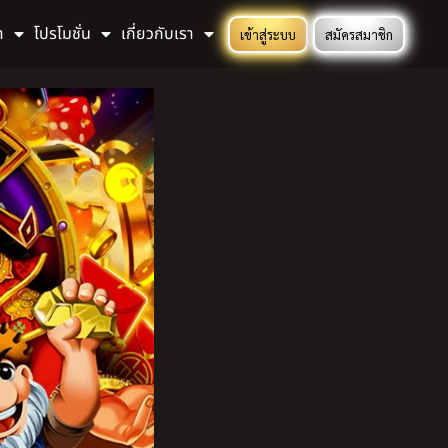
า
โปรโมชั่น
เกี่ยวกับเรา
เข้าสู่ระบบ
สมัครสมาชิก