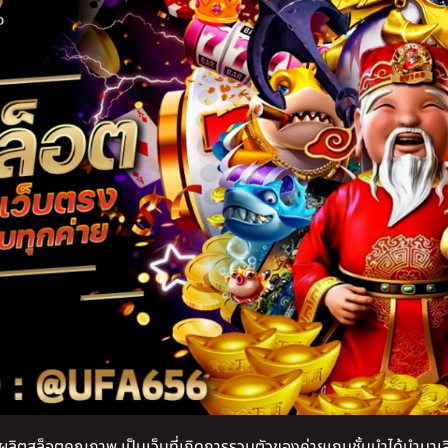
้ผลิตสล็อตคุณภาพ เป็นเว็บที่เกิดการรวมตัวของค่ายเกมชั้นนำได้นำมาเส