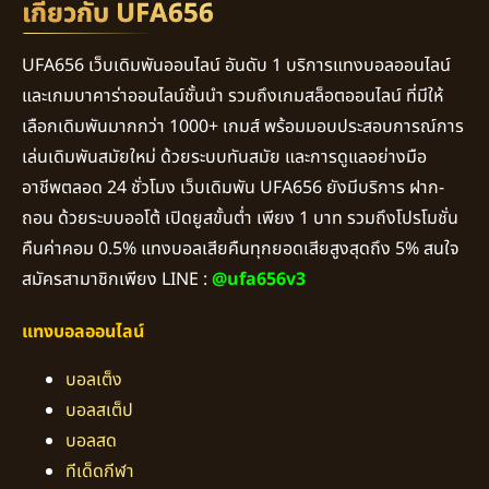
เกี่ยวกับ UFA656
UFA656 เว็บเดิมพันออนไลน์ อันดับ 1 บริการแทงบอลออนไลน์
และเกมบาคาร่าออนไลน์ชั้นนำ รวมถึงเกมสล็อตออนไลน์ ที่มีให้
เลือกเดิมพันมากกว่า 1000+ เกมส์ พร้อมมอบประสอบการณ์การ
เล่นเดิมพันสมัยใหม่ ด้วยระบบทันสมัย และการดูแลอย่างมือ
อาชีพตลอด 24 ชั่วโมง เว็บเดิมพัน UFA656 ยังมีบริการ ฝาก-
ถอน ด้วยระบบออโต้ เปิดยูสขั้นต่ำ เพียง 1 บาท รวมถึงโปรโมชั่น
คืนค่าคอม 0.5% แทงบอลเสียคืนทุกยอดเสียสูงสุดถึง 5% สนใจ
สมัครสามาชิกเพียง LINE :
@ufa656v3
แทงบอลออนไลน์
บอลเต็ง
บอลสเต็ป
บอลสด
ทีเด็ดกีฬา