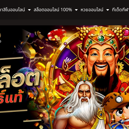
คาสิโนออนไลน์
สล็อตออนไลน์ 100%
หวยออนไลน์
ทีเด็ดกีฬ