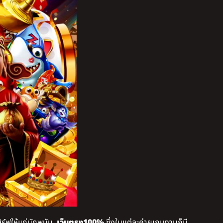
ิร์ฟให้แก่นักพนัน
เว็บตรง100%
ซึ่งในแต่ละค่ายเกมงานก็มี