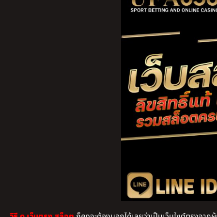
วิธี ดู เว็บตรง สล็อต
ก็คงจะต้องบอกได้เลยว่าเป็นเว็บไซต์ตรงจากผู