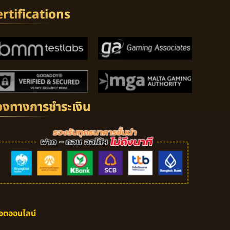
ertifications
องทางการชำระเงิน
็อตออนไลน์