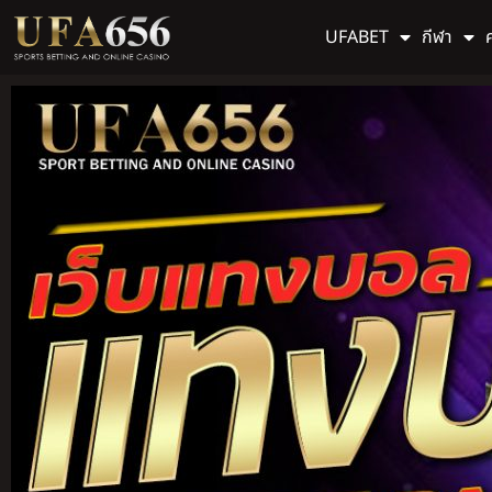
UFABET
กีฬา