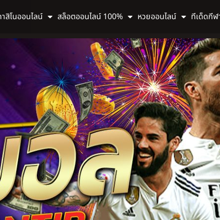
คาสิโนออนไลน์
สล็อตออนไลน์ 100%
หวยออนไลน์
ทีเด็ดกีฬ