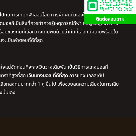
้ไปกับการเกมกีฬาออนไลน์
การฝึกฝนตัวเองใหเป็น
ก็ไม่ง่าย
ติดต่อสอบถาม
บอลก็เป็นสิ่งที่ควรทำควรรู้เหตุการณ์กีฬา และรู้ข้อมูลข่าวสาร
มของทีมที่เลือกวางเดิมพันด้วยว่าทีมที่เลือกมีความพร้อมใน
นจะเป็นคำตอบที่ดีที่สุด
าใจแน่ชัดก่อนที่จะลงเงินวางเดิมพัน
เป็นวิธีการแทงบอลที่
ตราที่สูงที่สุด
เว็บแทงบอล ที่ดีที่สุด
การแทงบอลสเต็ป
อกลงทุนมากกว่า 1 คู่ ขึ้นไป เพื่อช่วยลดความเสี่ยงในการเสีย
งนั้นเอง