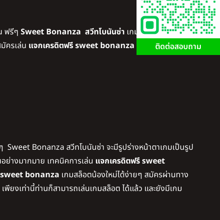
่น ฟรีๆ
Sweet Bonanza สวีทโบนันซ่า
เกมสล็อตที่เล่นง่าย
สมัครเล่น
แจกเครดิตฟรี sweet bonanza
เกมสล็อตที่เล่น
ติดต่อสอบถาม
่นๆ Sweet Bonanza สวีทโบนันซ่า จะมีรูปร่างหน้าตาเกมเป็นรูป
มกันอย่างมากมาย เทคนิคการเล่น
แจกเครดิตฟรี sweet
ี sweet bonanza
เกมสล็อตน้องใหม่ได้ง่ายๆ สมัครผ่านทาง
เพียงเท่านี้ท่านก็สามารถเล่นเกมสล็อต
ได้แล้
ว และยังมีเกม