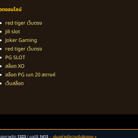
็อตออนไลน์
red tiger เว็บตรง
jili slot
Joker Gaming
red tiger เว็บตรง
PG SLOT
สล็อต XO
สล็อต PG เบท 20 สตางค์
เว็บสล็อต
่วนสุขภาพจิต
1323
/ มูลนิธิ
1413
·
เล่นอย่างมีความรับผิดชอบ »