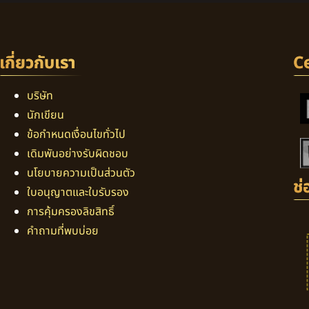
เกี่ยวกับเรา
C
บริษัท
นักเขียน
ข้อกำหนดเงื่อนไขทั่วไป
เดิมพันอย่างรับผิดชอบ
นโยบายความเป็นส่วนตัว
ช่
ใบอนุญาตและใบรับรอง
การคุ้มครองลิขสิทธิ์
คำถามที่พบบ่อย