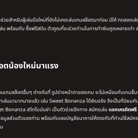
ช่วยสำหรับผู้เล่นมือใหม่ที่ยังไม่เคยเล่นเกมสล็อตมาก่อน มีให้ ทดลองเล
งเล่น พร้อมกับ ซื้อฟรีสปิน ตัวคูณที่จะช่วยท่านในการทำเงินคูณหลายเท่า 
อตน้องใหม่มาแรง
นเกมสล็อตอื่นๆ ต่างกันที่ รูปร่างหน้าตาของเกม จะไม่เหมือนกับเกมอื
นักเล่นมามากมายแล้ว เล่น Sweet Bonanza ได้เงินจริง จึงเป็นที่นิย
eet Bonanza สวีทโบนันซ่า เป็นตัวช่วยอีกทาง สมัครเล่น
แจกเครดิตฟร
มูลส่วนตัวของท่าน พร้อมกับเลขบัญชีธนาคารให้ตรงกับที่ท่านใช้สมัคร 
้น