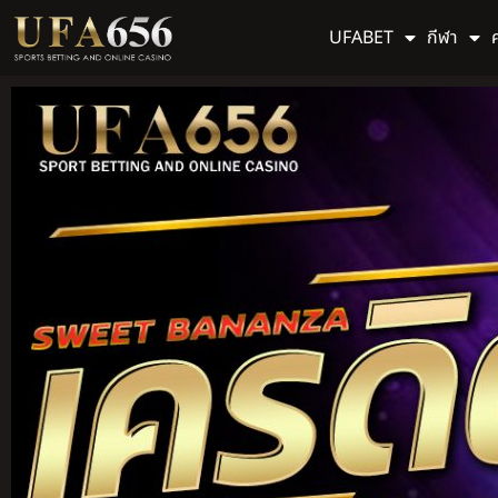
UFABET
กีฬา