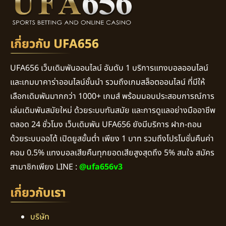
เกี่ยวกับ UFA656
UFA656 เว็บเดิมพันออนไลน์ อันดับ 1 บริการแทงบอลออนไลน์
และเกมบาคาร่าออนไลน์ชั้นนำ รวมถึงเกมสล็อตออนไลน์ ที่มีให้
เลือกเดิมพันมากกว่า 1000+ เกมส์ พร้อมมอบประสอบการณ์การ
เล่นเดิมพันสมัยใหม่ ด้วยระบบทันสมัย และการดูแลอย่างมืออาชีพ
ตลอด 24 ชั่วโมง เว็บเดิมพัน UFA656 ยังมีบริการ ฝาก-ถอน
ด้วยระบบออโต้ เปิดยูสขั้นต่ำ เพียง 1 บาท รวมถึงโปรโมชั่นคืนค่า
คอม 0.5% แทงบอลเสียคืนทุกยอดเสียสูงสุดถึง 5% สนใจ สมัคร
สามาชิกเพียง LINE :
@ufa656v3
เกี่ยวกับเรา
บริษัท