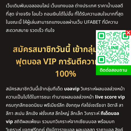
เว็บเดิมพันบอลออนไลน์ เว็บแทงบอล ต่างประเทศ ราคาน้ำบอลดี
ที่สุด จ่ายจริง โอนไว ถอนเงินได้ไม่อั้น ที่ได้รับความสนใจมากที่สุด
ในขณะนี้ ให้ผู้เล่นสามารถแทงบอลผ่านเว็บ UFABET ที่มีความ
สะดวกสบาย รวดเร็ว ทันใจ
สมัครสมาชิกวันนี้ เข้ากลุ่ม ทีเด็ด
ฟุตบอล VIP การันตีความแม่น
ติดต่อสอบถาม
100%
สมัครสมาชิกวันนี้เข้ากลุ่มทีเด็ด
บอลvip
วิเคราะห์ผลบอลล่วงหน้า
ความเป็นไปได้ในการชนะ ทำนายผลบอลล่วงหน้า
live score vip
ครบทุกลีกยอดนิยม พรีเมียร์ลีก อังกฤษ กัลโช่เซเรียอา อิตาลี ลา
ลีกา สเปน ลีกเอิง ฝรั่งเศส ลีกใหญ่ ลีกเล็ก วิเคราะห์
ทีเด็ดบอล
vip
สถิติผลแพ้ชนะ รวมบทวิเคราะห์จากเซียนบอล พร้อมบท
วิเคราะห์ แจกฟรีทุกคู่ ยังมีตารางบอล ผลบอลสด ราคาบอล ลิงค์