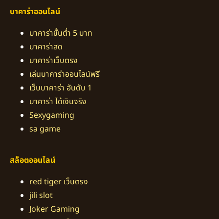
บาคาร่าออนไลน์
บาคาร่าขั้นต่ำ 5 บาท
บาคาร่าสด
บาคาร่าเว็บตรง
เล่นบาคาร่าออนไลน์ฟรี
เว็บบาคาร่า อันดับ 1
บาคาร่า ได้เงินจริง
Sexygaming
sa game
สล็อตออนไลน์
red tiger เว็บตรง
jili slot
Joker Gaming