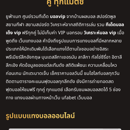
คู่ ทุกแมตช์
ยูฟ่าเบท ศูนย์รวมทีเด็ด
บอลvip
จากบ้านผลบอล สปอร์ตพูล
สยามกีฬา สยามสปอร์ต วิเคราะห์จากสถิติการเล่น รวม
ทีเด็ดบอล
เต็ง vip
ฟรีทุกคู่ ไม่มีเก็บค่า VIP นอกรอบ
วิเคราะห์บอล vip
เมื่อ
พูดถึง เว็บแทงบอล คำนึงถึงรูปแบบการแทงบอลที่มีหลากหลาย
ประเภทให้นักเดิมพันได้เลือกแทงได้ตามใจชอบอย่างอิสระ
พรีเมียร์ลีกอังกฤษ บุนเดสลีกาเยอรมัน ลาลีกา กัลโช่ซีรี่อา อิตาลี
ลีกเอิง คัดข้อมูลของแต่ละทีมดัง สถิติแพ้ชนะ ความเคลื่อนไหว
ก่อนเกม นักเตะบาดเจ็บ เช็คราคาบอลวันนี้ ชมไฮไลท์บอลทุกวัน
ติดตามตารางคะแนนฟุตบอลทุกลีกดัง ยังมีการถ่ายทอดสด
ฟุตบอลให้ชมฟรี ทุกคู่ ทุกแมตช์ เลือกรับชมผลบอลสดได้ 5 ช่อง
ทาง แทงบอลผ่านทางหน้าเว็บ ufabet เว็บบอล
รูปแบบแทงบอลออนไลน์