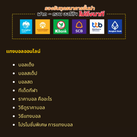
แทงบอลออนไลน์
บอลเต็ง
บอลสเต็ป
บอลสด
ทีเด็ดกีฬา
ราคาบอล คืออะไร
วิธีดูราคาบอล
วิธีแทงบอล
โปรโมชั่นพิเศษ การแทงบอล