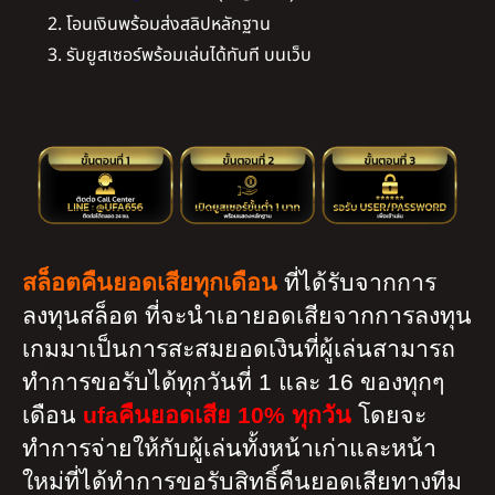
โอนเงินพร้อมส่งสลิปหลักฐาน
รับยูสเซอร์พร้อมเล่นได้ทันที บนเว็บ
สล็อตคืนยอดเสียทุกเดือน
ที่ได้รับจากการ
ลงทุนสล็อต ที่จะนำเอายอดเสียจากการลงทุน
เกมมาเป็นการสะสมยอดเงินที่ผู้เล่นสามารถ
ทำการขอรับได้ทุกวันที่
1
และ
16
ของทุกๆ
เดือน
ufa
คืนยอดเสีย
10%
ทุกวัน
โดยจะ
ทำการจ่ายให้กับผู้เล่นทั้งหน้าเก่าและหน้า
ใหม่ที่ได้ทำการขอรับสิทธิ์คืนยอดเสียทางทีม