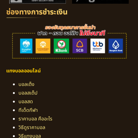
ช่องทางการชำระเงิน
แทงบอลออนไลน์
บอลเต็ง
บอลสเต็ป
บอลสด
ทีเด็ดกีฬา
ราคาบอล คืออะไร
วิธีดูราคาบอล
วิธีแทงบอล