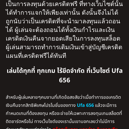
เป็นการลงทุนด้วยเครดิตฟรี ที่ทางเว็บไซต์นั้น
ได้ทำการแจกให้เพียงเท่านั้น ดังนั้นจึงไม่ได้
ถูกนับว่าเป็นเครดิตที่จะนำมาลงทุนแล้วถอน
ได้ ผู้เล่นจะต้องถอนได้ทั้งเงินกำไรและเงิน
เครดิตเงินคืนจากยอดเสียในการลงทุนสล็อต
ผู้เล่นสามารถทำการเติมเงินเข้าสู่บัญชีเครดิต
แผนที่เครดิตฟรีได้ทันที
เล่นได้ทุกที่ ทุกเกม ไร้ขีดจำกัด ที่เว็บไซต์ Ufa
656
สำหรับผู้เล่นหลายๆคนงานที่เกิดข้อสงสัยว่าเมื่อทำการขอเครดิต
เงินคืนจากสิทธิพิเศษโปรโมชั่นของทาง
Ufa 656
แล้วจะมีการ
กำหนดเกมที่ต้องลงทุน หรือจะจ่ายให้เฉพาะการลงทุนเกมสล็อตที่
ติดชาร์ตหรือไม่ ทางเว็บไซต์ของเรานั้นเขาบอกเลยว่าไม่มีการ