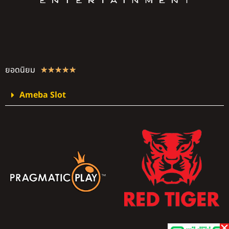
ยอดนิยม
★
★
★
★
★
Ameba Slot​​