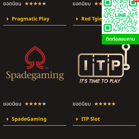
ยอดนิยม
ยอดนิยม
★
★
★
★
★
★
★
★
★
★
Pragmatic Play
Red Tgier
ติดต่อสอบถาม
ยอดนิยม
ยอดนิยม
★
★
★
★
★
★
★
★
★
★
SpadeGaming
ITP Slot