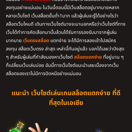
ลงทุนอย่างแน่นอน ในวันนี้ตอนนี้มีเว็บสล็อตอยู่มากมายหลาก
หลายเว็บไซต์ เว็บสล็อตขั้นต่ำ1บาท แล้วผู้เล่นจะรู้ได้อย่างไรว่า
สล็อตเว็บไหนดี เดินทางเว็บไซต์นางจะมาบอกหรือว่าเว็บไซต์ที่ทาง
เว็บได้ทำการคัดเลือกมานั้นล้วนได้รับการรองรับมาจากผู้เล่น
มากมาย
เว็บตรงสล็อต
แตกง่าย จะได้มีการลองเข้าไปสมัคร
ลงทุน สล็อตเว็บตรง ล่าสุด เหล่านี้กันอยู่แล้ว บอกได้เลยว่าปังสุด
ๆ สำหรับผู้เล่นที่กำลังมองหาเว็บไซต์
สล็อตแตกง่าย
ที่อยู่นาน ๆ
ก็เปลี่ยนเว็บเล่นบ่อย อันนี้ทางเว็บไซต์แนะนำเลยเนื่องจากเว็บ
สล็อตของเราไม่มีการปิดหนีอย่างแน่นอน
แนะนำ เว็บไซต์เล่นเกมสล็อตแตกง่าย ที่ดี
ที่สุดในเอเชีย