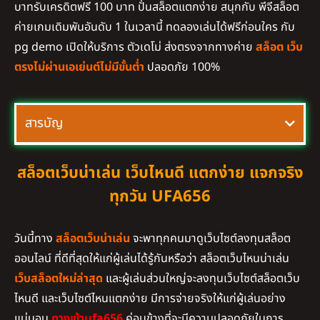
บาทรับ
เครดิตฟรี 100 บาท ปั่นสล็อตแตกง่าย สนุกกับ พีจีสล็อต
ค่ายเกมเดิมพันอันดับ 1 ในเวลานี้ ทดลองเล่นได้ฟรีก่อนใคร กับ
pg demo เปิดให้บริการ ตัวเดโม่ ส่งตรงจากทางค่าย
สล็อต เว็บ
ตรงไม่ผ่านเอเย่นต์ไม่มีขั้นต่ำ
ปลอดภัย 100%
สารบัญ
สล็อตเว็บน่าเล่น เว็บไหนดี แตกง่าย แจกจริง
ทุกวัน UFA656
วันนี้ทาง
สล็อตเว็บน่าเล่น
จะพาทุกคนมาดูเว็บไซต์ลงทุนสล็อต
ออนไลน์ ที่ดีที่สุดให้แก่ผู้เล่นได้รู้กันหรือว่า สล็อตเว็บไหนน่าเล่น
เว็บสล็อตใหม่ล่าสุด
และผู้เล่นส่วนใหญ่จะลงทุนเว็บไซต์สล็อตเว็บ
ไหนดี และเว็บไซต์ไหนแตกง่าย มีการจ่ายจริงให้แก่ผู้เล่นอย่าง
แน่นอน
ทางเข้าufa656
ค่อนข้างที่จะมีความปลอดภัยในการ