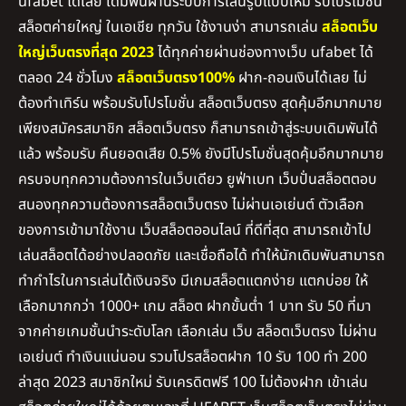
ufabet ได้เลย เดิมพันผ่านระบบการเล่นรูปแบบใหม่ รับโปรโมชั่น
สล็อตค่ายใหญ่ ในเอเชีย ทุกวัน ใช้งานง่า สามารถเล่น
สล็อตเว็บ
ใหญ่เว็บตรงที่สุด 2023
ได้ทุกค่ายผ่านช่องทางเว็บ ufabet ได้
ตลอด 24 ชั่วโมง
สล็อตเว็บตรง100%
ฝาก-ถอนเงินได้เลย ไม่
ต้องทำเทิร์น พร้อมรับโปรโมชั่น สล็อตเว็บตรง สุดคุ้มอีกมากมาย
เพียงสมัครสมาชิก สล็อตเว็บตรง ก็สามารถเข้าสู่ระบบเดิมพันได้
แล้ว พร้อมรับ คืนยอดเสีย 0.5% ยังมีโปรโมชั่นสุดคุ้มอีกมากมาย
ครบจบทุกความต้องการในเว็บเดียว ยูฟ่าเบท
เว็บปั่นสล็อตตอบ
สนองทุกความต้องการสล็อตเว็บตรง ไม่ผ่านเอเย่นต์ ตัวเลือก
ของการเข้ามาใช้งาน เว็บสล็อตออนไลน์ ที่ดีที่สุด สามารถเข้าไป
เล่นสล็อตได้อย่างปลอดภัย และเชื่อถือได้ ทำให้นักเดิมพันสามารถ
ทำกำไรในการเล่นได้เงินจริง มีเกมสล็อตแตกง่าย แตกบ่อย ให้
เลือกมากกว่า 1000+ เกม สล็อต ฝากขั้นต่ำ 1 บาท รับ 50 ที่มา
จากค่ายเกมชั้นนำระดับโลก เลือกเล่น เว็บ สล็อตเว็บตรง ไม่ผ่าน
เอเย่นต์ ทำเงินแน่นอน
รวมโปรสล็อตฝาก 10 รับ 100 ทำ 200
ล่าสุด 2023 สมาชิกใหม่ รับเครดิตฟรี 100 ไม่ต้องฝาก เข้าเล่น