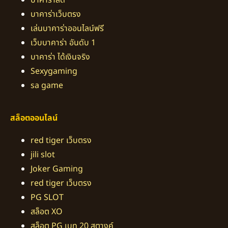
บาคาร่าเว็บตรง
เล่นบาคาร่าออนไลน์ฟรี
เว็บบาคาร่า อันดับ 1
บาคาร่า ได้เงินจริง
Sexygaming
sa game
สล็อตออนไลน์
red tiger เว็บตรง
jili slot
Joker Gaming
red tiger เว็บตรง
PG SLOT
สล็อต XO
สล็อต PG เบท 20 สตางค์