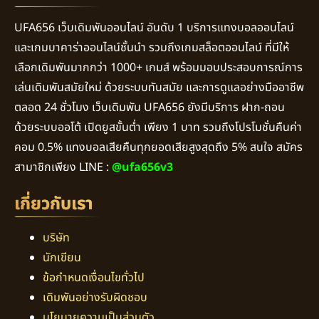
UFA656 เว็บเดิมพันออนไลน์ อันดับ 1 บริการแทงบอลออนไลน์
และเกมบาคาร่าออนไลน์ชั้นนำ รวมถึงเกมสล็อตออนไลน์ ที่มีให้
เลือกเดิมพันมากกว่า 1000+ เกมส์ พร้อมมอบประสอบการณ์การ
เล่นเดิมพันสมัยใหม่ ด้วยระบบทันสมัย และการดูแลอย่างมืออาชีพ
ตลอด 24 ชั่วโมง เว็บเดิมพัน UFA656 ยังมีบริการ ฝาก-ถอน
ด้วยระบบออโต้ เปิดยูสขั้นต่ำ เพียง 1 บาท รวมถึงโปรโมชั่นคืนค่า
คอม 0.5% แทงบอลเสียคืนทุกยอดเสียสูงสุดถึง 5% สนใจ สมัคร
สามาชิกเพียง LINE :
@ufa656v3
เกี่ยวกับเรา
บริษัท
นักเขียน
ข้อกำหนดเงื่อนไขทั่วไป
เดิมพันอย่างรับผิดชอบ
นโยบายความเป็นส่วนตัว