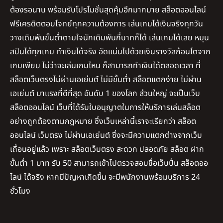
ต้องรอนาน พร้อมรับโปรโมชั่นสุดคุ้มอีกมากมาย สล็อตออนไลน์
ฟรีเครดิตตอบโจทย์ทุกความต้องการ เล่นเกมได้เงินจริงทุกวัน
วางเดิมพันขั้นต่ำตามใจนักเดิมพันกี่บาทก็ได้ เล่นเกมได้เลย หมุน
สปินได้ทุกเกม ทำเงินได้จริง อัดแน่นไปด้วยเงินรางวัลก้อนโตจาก
เกมเพียบ ไม่ว่าจะเล่นเกมไหน ก็สามารถทำเงินได้ตลอดเวลา ที่
สล็อตเว็บตรงไม่ผ่านเอเย่นต์ ไม่มีขั้นต่ำ
สล็อตแตกง่าย ไม่ผ่าน
เอเย่นต์ มาแรงที่ดีที่สุด อันดับ 1 ของโลก ส่วนใหญ่ จะเป็นเว็บ
สล็อตออนไลน์ เว็บที่ได้รับใบอนุญาตในการให้บริการเล่นสล็อต
อย่างถูกต้องตามกฎหมาย ซึ่งเว็บเหล่านี้เราจะเรียกว่า สล็อต
ออนไลน์ เว็บตรง ไม่ผ่านเอเย่นต์ ซึ่งจะมีความแตกต่างจากเว็บ
เถื่อนอยู่แล้ว เพราะ สล็อตเว็บตรง สะดวก ปลอดภัย สล็อต ฝาก
ขั้นต่ำ 1 บาท รับ 50 สามารถเข้าไปตรวจสอบชื่อเว็บปั่น สล็อตออ
ไลน์ ได้จริง หากมีปัญหาเกิดขึ้น จะมีพนักงานพร้อมบริการ 24
ชั่วโมง