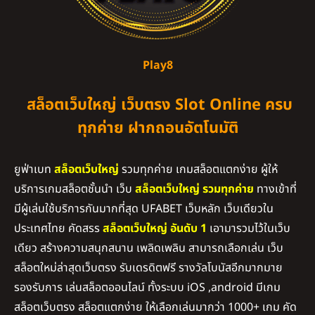
Play8
สล็อตเว็บใหญ่ เว็บตรง Slot Online ครบ
ทุกค่าย ฝากถอนอัตโนมัติ
ยูฟ่าเบท
สล็อตเว็บใหญ่
รวมทุกค่าย เกมสล็อตแตกง่าย ผู้ให้
บริการเกมสล็อตชั้นนำ เว็บ
สล็อตเว็บใหญ่ รวมทุกค่าย
ทางเข้าที่
มีผู้เล่นใช้บริการกันมากที่สุด UFABET เว็บหลัก เว็บเดียวใน
ประเทศไทย คัดสรร
สล็อตเว็บใหญ่ อันดับ 1
เอามารวมไว้ในเว็บ
เดียว สร้างความสนุกสนาน เพลิดเพลิน สามารถเลือกเล่น
เว็บ
สล็อตใหม่ล่าสุดเว็บตรง รับเดรดิตฟรี รางวัลโบนัสอีกมากมาย
รองรับการ เล่นสล็อตออนไลน์ ทั้งระบบ iOS ,android มีเกม
สล็อตเว็บตรง สล็อตแตกง่าย ให้เลือกเล่นมากว่า 1000+ เกม คัด