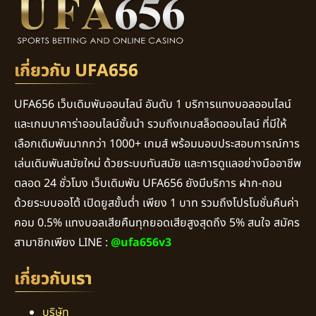
เกี่ยวกับ UFA656
UFA656 เว็บเดิมพันออนไลน์ อันดับ 1 บริการแทงบอลออนไลน์
และเกมบาคาร่าออนไลน์ชั้นนำ รวมถึงเกมสล็อตออนไลน์ ที่มีให้
เลือกเดิมพันมากกว่า 1000+ เกมส์ พร้อมมอบประสอบการณ์การ
เล่นเดิมพันสมัยใหม่ ด้วยระบบทันสมัย และการดูแลอย่างมืออาชีพ
ตลอด 24 ชั่วโมง เว็บเดิมพัน UFA656 ยังมีบริการ ฝาก-ถอน
ด้วยระบบออโต้ เปิดยูสขั้นต่ำ เพียง 1 บาท รวมถึงโปรโมชั่นคืนค่า
คอม 0.5% แทงบอลเสียคืนทุกยอดเสียสูงสุดถึง 5% สนใจ สมัคร
สามาชิกเพียง LINE :
@ufa656v3
เกี่ยวกับเรา
บริษัท