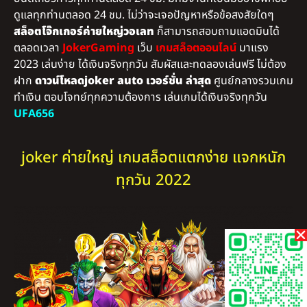
ดูแลทุกท่านตลอด 24 ชม. ไม่ว่าจะเจอปัญหาหรือข้อสงสัยใดๆ
สล็อตโจ๊กเกอร์ค่ายใหญ่วอเลท
ก็สามารถสอบถามแอดมินได้
ตลอดเวลา
JokerGaming
เว็บ
เกมสล็อตออนไลน์
มาแรง
2023 เล่นง่าย ได้เงินจริงทุกวัน สัมผัสและทดลองเล่นฟรี ไม่ต้อง
ฝาก
ดาวน์โหลดjoker auto เวอร์ชั่น ล่าสุด
ศูนย์กลางรวมเกม
ทำเงิน ตอบโจทย์ทุกความต้องการ เล่นเกมได้เงินจริงทุกวัน
UFA656
joker ค่ายใหญ่ เกมสล็อตแตกง่าย แจกหนัก
ทุกวัน 2022