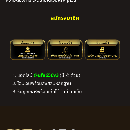
ความต้องการ เล่นเกมได้เงินจริงทุกวัน
สมัครสมาชิค
แอดไลน์
@ufa656v3
(มี @ ด้วย)
โอนเงินพร้อมส่งสลิปหลักฐาน
รับยูสเซอร์พร้อมเล่นได้ทันที บนเว็บ