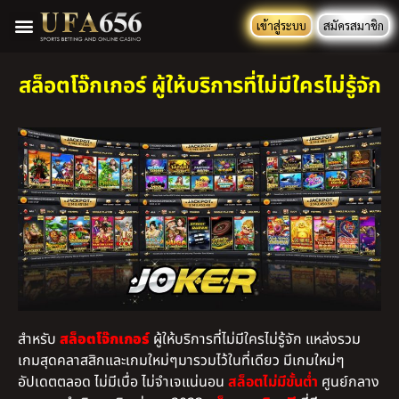
เข้าสู่ระบบ
สมัครสมาชิก
สล็อตโจ๊กเกอร์ ผู้ให้บริการที่ไม่มีใครไม่รู้จัก
สำหรับ
สล็อตโจ๊กเกอร์
ผู้ให้บริการที่ไม่มีใครไม่รู้จัก แหล่งรวม
เกมสุดคลาสสิกและเกมใหม่ๆมารวมไว้ในที่เดียว มีเกมใหม่ๆ
อัปเดตตลอด ไม่มีเบื่อ ไม่จำเจแน่นอน
สล็อตไม่มีขั้นต่ำ
ศูนย์กลาง