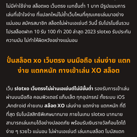
ไม่มีค่าใช้จ่าย สล็อตxo เว็บตรง เบทขั้นต่ำ 1 บาท มีรูปแบบการ
เล่นที่เข้าใจง่าย ที่แปลกใหม่ไม่ซ้ำเว็บไหนที่คุณเคยเล่นมาอย่าง
แน่นอน
สมัครสมาชิก สล็อตไม่ผ่านเอเย่นต์
วันนี้ รับโปรโมชั่นรวม
โปรสล็อตฝาก 10 รับ 100 ทำ 200 ล่าสุด 2023
slotxo รับประกัน
ความมัน ไม่ทำให้ผิดหวังอย่างแน่นอน
ปั่นสล็อต xo เว็บตรง บนมือถือ เล่นง่าย แตก
ง่าย แตกหนัก ทางเข้าเล่น XO สล็อต
เว็บ
slotxo เว็บตรงไม่ผ่านเอเย่นต์ไม่มีขั้นต่ำ
รองรับการเข้าเล่น
ผ่านบนมือถือ คอมพิวเตอร์ แท็บเล็ต ทุกอุปกรณ์ ทั้งระบบ iOS
,Android ค่ายเกม
สล็อต XO
เล่นง่าย แตกง่าย แตกหนัก
ที่ดี
ที่สุด รับโบนัสสิทธิพิเศษมากมาย ภายในเกม slotxo มากมาย
สามารถเล่นเกมได้อย่างปลอดภัย พร้อมรับเงินรางวัลก้อนโตได้
ง่าย ๆ รวยไว แน่นอน ไม่ผ่านเอเย่นต์ เล่นเกมสล็อต โบนัสแตก