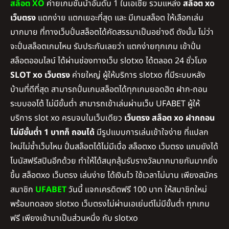
สล็อต XO
ค่ายเกมชั้นนำอันดับ 1 ในเอเชีย รวมแหล่ง
สล็อต xo
เว็บตรง
แตกง่าย แตกเยอะที่สุด และ มีเกมสล็อต ให้เลือกเล่น
มากมาย ที่ทางเว็บปั่นสล็อตได้คัดสรรมาเป็นอย่างดี ดังนั้น ไม่ว่า
จะปั่นสล็อตเกมไหน รับประกันเลยว่า แตกง่ายทุกเกม เข้าปั่น
สล็อตออนไลน์ ได้ผ่านช่องทางเว็บ
slotxo
ได้ตลอด 24 ชั่วโมง
SLOT
xo เว็บตรง
ค่ายใหญ่
ผู้ให้บริการ slotxo ที่มีระบบหลัง
บ้านที่ดีที่สุด สามารถปั่นเกมสล็อตได้ทุกเกมยอดฮิต ฝาก-ถอน
ระบบออโต้ ไม่มีขั้นต่ำ สามารถ
เข้าเล่นผ่านเว็บ UFABET ผู้ให้
บริการ slot xo
ครบจบในเว็บเดียว
เว็บตรง สล็อต xo ฝากถอน
ไม่มีขั้นต่ำ 1 บาทก็ ถอนได้
มีรูปแบบการเล่นเข้าใจง่าย ที่แปลก
ใหม่ไม่ซ้ำเว็บไหน ปั่น
สล็อตได้
ไม่มีเบื่อ สล็อตxo เว็บตรง แถมยังได้
โบนัสฟรีสปินอีกด้วย ทำให้ได้สนุกลุ้นรับรางวัลมากมายกันมากยิ่ง
ขึ้น
สล็อตxo เว็บตรง
เล่นง่าย ได้เงินไว ใช้เวลาไม่นาน เพียงสมัคร
สมาชิก
UFABET
วันนี้ แจกเครดิตฟรี 100 บาท ให้สมาชิกใหม่
พร้อมทดลอง
slotxo เว็บตรงไม่ผ่านเอเย่นต์ไม่มีขั้นต่ำ
ทุกเกม
ฟรี เพียงเข้ามาเป็นส่วนหนึ่ง กับ
slotxo