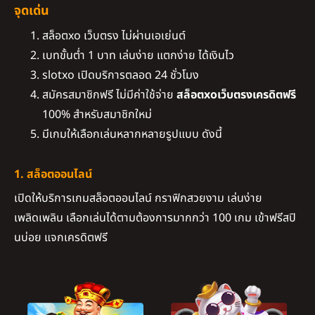
จุดเด่น
สล็อตxo เว็บตรง ไม่ผ่านเอเย่นต์
เบทขั้นต่ำ 1 บาท เล่นง่าย แตกง่าย ได้เงินไว
slotxo เปิดบริการตลอด 24 ชั่วโมง
สมัครสมาชิกฟรี ไม่มีค่าใช้จ่าย
สล็อตxoเว็บตรงเครดิตฟรี
100% สำหรับสมาชิกใหม่
มีเกมให้เลือกเล่นหลากหลายรูปแบบ ดังนี้
1. สล็อตออนไลน์
เปิดให้บริการเกมสล็อตออนไลน์ กราฟิกสวยงาม เล่นง่าย
เพลิดเพลิน เลือกเล่นได้ตามต้องการมากกว่า 100 เกม เข้าฟรีสปิ
นบ่อย แจกเครดิตฟรี