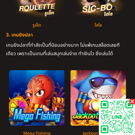
รูเล็ต
ไฮโล
3. เกมยิงปลา
เกมยิงปลาที่กำลังเป็นที่นิยมอย่างมาก ไม่แพ้เกมสล็อตเลยที
เดียว เพราะเป็นเกมที่เล่นสนุกเล่นง่าย ทำเงินไว ยิ่งเล่นได้
Mega Fishing
Jackpot Fishing