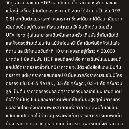
วิธีดูราคาบอลแบบ HDP แฮนติแคป นั้น ราคาของฟุตบอลของ
แต่ละคู่ จะขึ้นอยู่กับทีมต่อรอง ตามที่ระบบ ได้คำนวนไว้ เช่น 0.93 ,
0.81 จะเป็นตัวแปร และกำหนดราคา ซึ่งจะได้มากได้น้อย, เสียมาก
เสียน้อยขึ้นอยู่กับราคาที่ระบบคำนวนไว้ให้ในข้างต้น โดยเว็บ
UFAHero ผู้เล่นสามารถเดิมพันหลายครั้ง เดิมพันซ้ำทีมเดิมได้
และฝั่งตรงข้ามได้เช่นกัน แม้ว่าก่อนหน้านี้จะเดิมพันอีกฝั่งไปแล้ว
ก็ตาม และมีกำหนดขั้นต่ำที่ 10 บาท สูงสุดอยู่ที่ราว ๆ 20,000
บาทต่อ 1 บิลเดิมพัน HDP แฮนติแคป คือ การเดิมพันแบบแฮนติ
แคปมีอัตราต่อรองซึ่งทีมที่มีราคาต่อ จะมีตัวหนังสือสีแดงเป็นทีม
ต่อราคา แต่หากราคาแฮนติแคป 0 นั่นหมายถึงราคาเสมอไม่มีใคร
ต่อรอง เช่น 0-0.5 คือ ปป. , 0.5 คือ ครึ่งลูก , 0.5+1 คือ ครึ่งควบ
ลูก เป็นต้น ราคาต่อรองบอล อัตราต่อรองบอลเอเชียนแฮนดิแคป
ถือได้ว่าเป็นรูปแบบของการเดิมพันที่เป็นที่นิยมสูงสุดในการแทง
บอลออนไลน์ ซึ่งนักเดิมพันหลายคนที่อยากจะเดิมพันในเอเชียน
แฮนดิแคปแต่ยังไม่ชำนาญ หรือเพิ่งเข้ามาสู่วงการการเดิมพันนั้น
ก็คงจะอยากทราบวิธีดูแฮนดิแคปว่าการเดิมพันชนิดนี้จะมีราคาต่อ