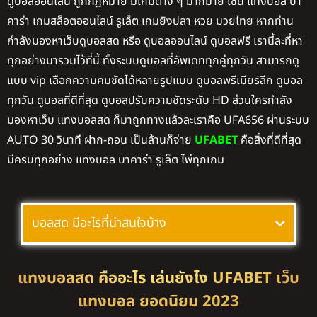
ดูบอลออนไลน์ ถูกกฎหมาย มีเกมต่าง ๆ มากมาย เช่น
แทงบอล บา
คาร่า
เกมสล็อตออนไลน์ รูเล็ต
เกมยิงปลา หวย มวยไทย
หากท่าน
กำลังมองหาเว็บดูบอลสด หรือ ดูบอลออนไลน์ ดูบอลฟรี เรานี้ละที่หา
ทุกอย่างมารวมไว้ที่นี้ ทั้งระบบดูบอลที่อัพเดททุกคู่ทุกวัน สามารถดู
แบบ vip เลือกความคมชัดได้หลายรูปแบบ ดูบอลพรีเมียร์ลีก ดูบอล
ทุกวัน ดูบอลที่ดีที่สุด ดูบอลปรับความชัดระดับ HD ส่วนใครกำลัง
มองหาเว็บ แทงบอลสด ก็มาถูกทางแล้วละเราคือ UFA656 ผ่านระบบ
AUTO 30 วินาที ฝาก-ถอน เป็นล้านก็จ่าย
UFABET
คือสิ่งที่ดีที่สุด
มีครบทุกอย่าง แทงบอล บาคาร่า รูเล็ต ไพ่ทุกเกม
บอลสด มีอะไรที่น่าสนใจบ้าง
แทงบอลสด คืออะไร เล่นยังไง UFABET เว็บ
แทงบอล ยอดนิยม 2023