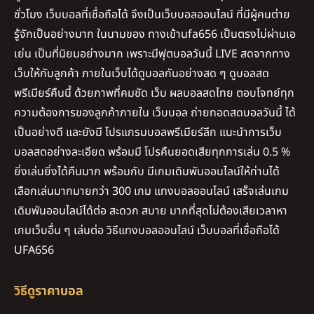
ชั่วโมง เว็บบอลที่เชื่อถือได้ จึงเป็นเว็บบอลออนไลน์ ที่มีผู้คนต่าย
รู้จักเป็นอย่างมาก ในนามของ ทางเข้าufa656
เป็นตรงไม่ผ่านเอ
เย่น เป็นที่นิยมอย่างมาก เพราะมีฟุตบอลวันนี้ LIVE สดจากทาง
เว็บให้กับลูกค้า ภายในเว็บได้ดูบอลกันอย่างสด ๆ ดูบอลสด
พรีเมียร์คืนนี้ ด้วยภาพที่คมชัด เว็บ ผลบอลสดไทย ตอบโจทย์ทุก
ความต้องการของลูกค้าภายใน เว็บบอล ถ่ายทอดสดบอลวันนี้ ได้
เป็นอย่างดี และยังมี โปรแกรมบอลพรีเมียร์ลีก แนะนำการเว็บ
บอลสดอย่างละเอียด พร้อมมี โปรคืนยอดเสียทุกการเล่น 0.5 %
ยิ่งเล่นยิ่งได้คืนมาก พร้อมกับ มีเกมเดิมพันออนไลน์ให้ท่านได้
เลือกเล่นมากมายกว่า 300 เกม แทงบอลออนไลน์ เสร็จเล่นเกม
เดิมพันออนไลน์ได้ต่อ สะดวก สบาย มากที่สุดไม่ต้องเสียเวลาหา
เกมเว็บอื่น ๆ เล่นต่อ วิธีแทงบอลออนไลน์ เว็บบอลที่เชื่อถือได้
UFA656
วิธีดูราคาบอล