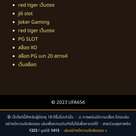
red tiger เว็บตรง
jili slot
Joker Gaming
red tiger เว็บตรง
PG SLOT
สล็อต XO
สล็อต PG เบท 20 สตางค์
เว็บสล็อต
© 2023 UFA656
🔞 เว็บไซต์นี้สำหรับผู้มีอายุ 18 ปีขึ้นไปเท่านั้น · ⚠️ การพนันมีความเสี่ยง โปรดเล่น
อย่างมีความรับผิดชอบ เล่นเพื่อความบันเทิงไม่ใช่เพื่อหารายได้ · สายด่วนสุขภาพจิต
1323
/ มูลนิธิ
1413
·
เล่นอย่างมีความรับผิดชอบ »