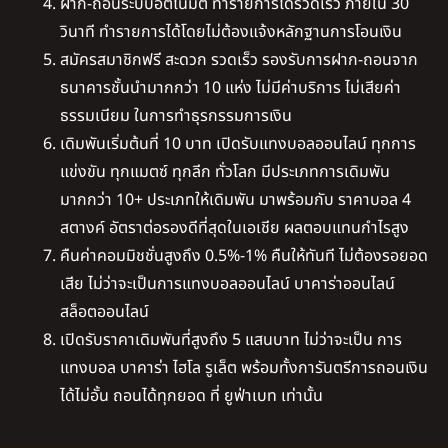
ฝาก-ถอนระบบอัตโนมัติ ทำรายการได้รวดเร็ว ภายใน 30
วินาที ทำรายการได้โดยไม่ต้องแจ้งหลักฐานการโอนเงิน
สมัครสมาชิกฟรี สะดวก รวดเร็ว รองรับการฝาก-ถอนจาก
ธนาคารชั้นนำมากกว่า 10 แห่ง ไม่มีค่าบริการ ไม่เสียค่า
ธรรมเนียม ในการทำธุรกรรมการเงิน
เดิมพันเริ่มต้นที่ 10 บาท เปิดรับแทงบอลออนไลน์ ทุกการ
แข่งขัน ทุกแมตซ์ ทุกลีก ทั่วโลก มีประเภทการเดิมพัน
มากกว่า 10+ ประเภทให้เดิมพัน มาพร้อมกับ ราคาบอล 4
สตางค์ อัตราต่อรองดีที่สุดในเอเชีย ผลตอบแทนกำไรสูง
คืนค่าคอมมิชชั่นสูงถึง 0.5%-1% คืนให้ทันที ไม่ต้องรอยอด
เสีย ไม่ว่าจะเป็นการแทงบอลออนไลน์ บาคาร่าออนไลน์
สล็อตออนไลน์
เปิดรับราคาเดิมพันที่สูงถึง 5 แสนบาท ไม่ว่าจะเป็น การ
แทงบอล บาคาร่า ไฮโล รูเล็ต พร้อมทั้งการันตรีการถอนเงิน
ได้ไม่อั้น ถอนได้ทุกยอด ที่ ยูฟ่าเบท เท่านั้น