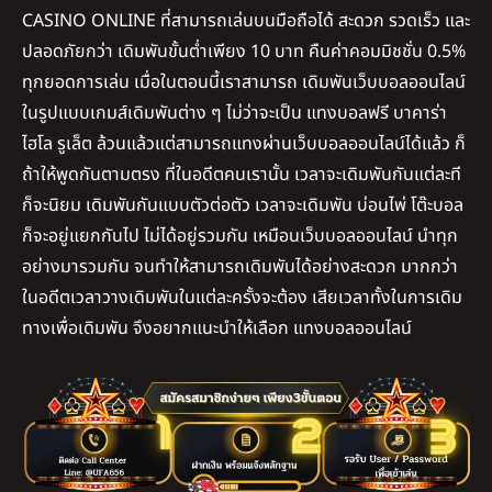
CASINO ONLINE ที่สามารถเล่นบนมือถือได้ สะดวก รวดเร็ว และ
ปลอดภัยกว่า เดิมพันขั้นต่ำเพียง 10 บาท คืนค่าคอมมิชชั่น 0.5%
ทุกยอดการเล่น เมื่อในตอนนี้เราสามารถ เดิมพันเว็บบอลออนไลน์
ในรูปแบบเกมส์
เดิมพัน
ต่าง ๆ ไม่ว่าจะเป็น แทงบอลฟรี บาคาร่า
ไฮโล รูเล็ต ล้วนแล้วแต่สามารถแทงผ่านเว็บบอลออนไลน์ได้แล้ว ก็
ถ้าให้พูดกันตามตรง ที่ในอดีตคนเรานั้น เวลาจะเดิมพันกันแต่ละที
ก็จะนิยม เดิมพันกันแบบตัวต่อตัว เวลาจะเดิมพัน บ่อนไพ่ โต๊ะบอล
ก็จะอยู่แยกกันไป ไม่ได้อยู่รวมกัน เหมือนเว็บบอลออนไลน์ นำทุก
อย่างมารวมกัน จนทำให้สามารถเดิมพันได้อย่างสะดวก มากกว่า
ในอดีตเวลาวางเดิมพันในแต่ละครั้งจะต้อง เสียเวลาทั้งในการเดิม
ทางเพื่อเดิมพัน จึงอยากแนะนำให้เลือก แทงบอลออนไลน์