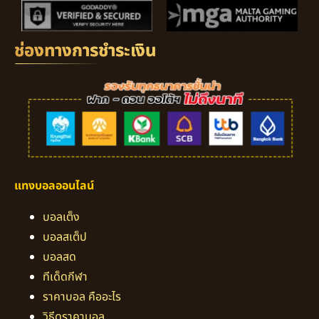
ช่องทางการชำระเงิน
แทงบอลออนไลน์
บอลเต็ง
บอลสเต็ป
บอลสด
ทีเด็ดกีฬา
ราคาบอล คืออะไร
วิธีดูราคาบอล