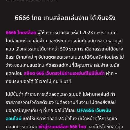
6666 ไทย เกมสล็อตเล่นง่าย ได้เงินจริง
6666 ไทยสล็อต
ผู้ให้บริการมาแรง แห่งปี 2023 แห่งรวมเกม
โบนัสแตกง่าย เล่นง่าย และมีระบบการเล่นทันสมัย หลากหลายรูป
แบบ เลือกสรรเกมได้มากกว่า 500 รายการ เลือกสรรเกมได้อย่าง
อิสระ มีเกมใหม่ ๆ อัปเดตตลอดเวลาเล่นเกมได้เงินจริงก่อนใคร ไม่
ว่าจะชอบเกมแนวไหน คัดสรรแต่เกมที่มีคุณภาพ เล่นง่าย โบนัส
แตกบ่อย
สล็อต 666 เว็บตรงไม่ผ่านเอเย่นต์ไม่มีขั้นต่ำ
ฝาก –
ถอนระบบออโต้ ใช้เวลาไม่เกิน 3 นาที
ไม่มีขั้นต่ำ ทำรายการได้ตลอดเวลา ระบบดี ไม่ผ่านเอเย่นต์ ทำ
รายการรวดเร็วด้วยตัวเอง ไม่ต้องผ่านทีมงาน ไม่ต้องส่งสลิป
บอกลาปัญหาเดิม ๆ ที่เคยเจอไปได้เลย
UFA656 เว็บพนัน
ออนไลน์
เปิดให้บริการตลอด 24 ชั่วโมง มีเจ้าหน้าที่ให้การดูแล
ตลอดการเดิมพัน
เข้าสู่ระบบสล็อต 666 ไทย
แจกโปรโมชั่นสุดคุ้ม