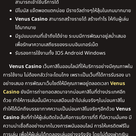
สามารถเข้าใช้บริการได้
มีโบนัส แจ๊ตพอตแตกบ่อย มีรางวัลต่างๆให้ลุ้นในเกมมากมาย
Venus Casino
สามารถสร้างรายได้ สร้างกำไร ให้กับผู้เล่น
ได้มากมาย
มีรูปแบบเกมที่เข้าถึงได้ง่าย ระบบมีการพัฒนาอยู่สม่ำเสมอ
เพื่อรักษาความเสถียรของระบบอินเทอร์เน็ต
รับรองการใช้งานทั้ง IOS Android Windows
Venus Casino
เว็บคาสิโนออนไลน์ที่ให้บริการอย่างมีคุณภาพใน
การใช้งาน ไม่ต้องกลัวว่าจะโดนโกง เพราะเป็นเว็บที่ได้การรับรอง มา
อย่างเสมอ การพัฒนาเว็บไซต์ให้มีคุณภาพอยู่ตลอดเวลา
Venus
Casino
ยังมีการถ่ายทอดสดมาจากบ่อนคาสิโนที่ต่างประเทศอีก
ด้วย ทำให้การเล่นนั้นมีความเสมือนเข้าไปเล่นจริงๆในบ่อนคาสิโน
ทำให้ได้นึกถึงบรรยากาศความเป็นบ่อนคาสิโนจริงๆอีกด้วย
Venus
Casino
สิ่งที่ทำให้ผู้เล่นติดใจนั้นคือการบริการที่ดี ที่มีความมั่นคง มี
ความน่าเชื่อถืออย่างมากในวงการพนันออนไลน์ การให้เครดิตฟรีใน
การเล่น เพื่อให้ผู้เล่นได้ทดลองเล่นอย่างจริงจัง โดยไม่ต้องฝากเงิน