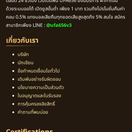
ตลอด 24 ชั่วโมง เว็บเดิมพัน UFA656 ยังมีบริการ ฝาก-ถอน
ด้วยระบบออโต้ เปิดยูสขั้นต่ำ เพียง 1 บาท รวมถึงโปรโมชั่นคืนค่า
คอม 0.5% แทงบอลเสียคืนทุกยอดเสียสูงสุดถึง 5% สนใจ สมัคร
สามาชิกเพียง LINE :
@ufa656v3
เกี่ยวกับเรา
บริษัท
นักเขียน
ข้อกำหนดเงื่อนไขทั่วไป
เดิมพันอย่างรับผิดชอบ
นโยบายความเป็นส่วนตัว
ใบอนุญาตและใบรับรอง
การคุ้มครองลิขสิทธิ์
คำถามที่พบบ่อย