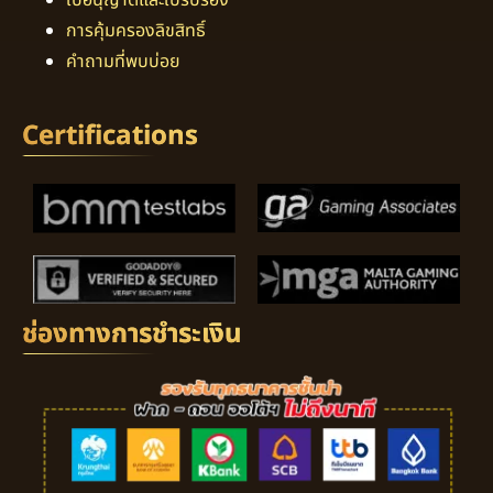
การคุ้มครองลิขสิทธิ์
คำถามที่พบบ่อย
Certifications
ช่องทางการชำระเงิน