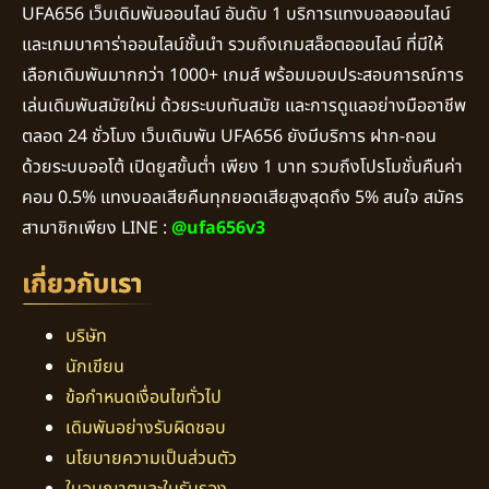
UFA656 เว็บเดิมพันออนไลน์ อันดับ 1 บริการแทงบอลออนไลน์
และเกมบาคาร่าออนไลน์ชั้นนำ รวมถึงเกมสล็อตออนไลน์ ที่มีให้
เลือกเดิมพันมากกว่า 1000+ เกมส์ พร้อมมอบประสอบการณ์การ
เล่นเดิมพันสมัยใหม่ ด้วยระบบทันสมัย และการดูแลอย่างมืออาชีพ
ตลอด 24 ชั่วโมง เว็บเดิมพัน UFA656 ยังมีบริการ ฝาก-ถอน
ด้วยระบบออโต้ เปิดยูสขั้นต่ำ เพียง 1 บาท รวมถึงโปรโมชั่นคืนค่า
คอม 0.5% แทงบอลเสียคืนทุกยอดเสียสูงสุดถึง 5% สนใจ สมัคร
สามาชิกเพียง LINE :
@ufa656v3
เกี่ยวกับเรา
บริษัท
นักเขียน
ข้อกำหนดเงื่อนไขทั่วไป
เดิมพันอย่างรับผิดชอบ
นโยบายความเป็นส่วนตัว
ใบอนุญาตและใบรับรอง