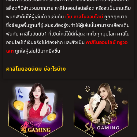
สล็อตที่มีจำนวนมากมาย คาสิโนออนไลน์สล็อต หรือจะเป็นเกมเดิม
พันกีฬาก็มีให้ผู้เล่นด้วยเช่นกัน
เว็บ คาสิโนออนไลน์
ถูกกฎหมาย
ซึ่งข้อมูลพื้นฐานที่ผู้เล่นจะต้องรู้จะทำให้ผู้เล่นนั้นสามารถเลือกเดิม
พันกับ คาสิโนอันดับ1 ที่เปิดใหม่ได้ดีที่สุดจากทั่วทุกมุมโลก คาสิโน
ออนไลน์ได้เงินจริงไม่ต้องฝาก และยังเป็น
คาสิโนออนไลน์ ทรูวอ
เลท
ถูกใจผู้เล่นได้มากยิ่งขึ้น
คาสิโนยอดนิยม มีอะไรบ้าง