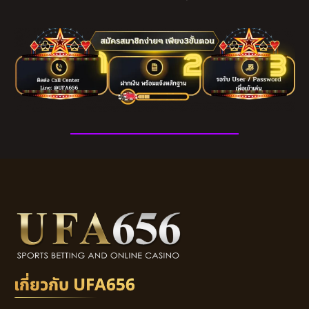
เกี่ยวกับ UFA656