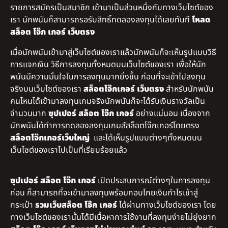
รายการสมัครเป็นสมาชิก เข้ามาเป็นส่วนหนึ่งกับทางเว็บไซต์ของ
เรา นักพนันก็สามารถรอรับสิทธิ์ทดลองลงทุนได้เลยทันที
โหลด
สล็อต โจ๊ก เกอร์ เว็บตรง
เมื่อนักพนันเข้ามาสู่เว็บไซต์ของเราแล้วนักพนันก็จะเห็นรูปแบบวิธี
การแจกเงิน วิธีการลงทุนทั้งหมดบนเว็บไซต์ของเรา เพื่อให้นัก
พนันมีความมั่นใจในการลงทุนมากยิ่งขึ้น ก่อนที่จะเข้าไปลงทุน
จริงบนเว็บไซต์ของเรา
สล็อตโจ๊กเกอร์ เว็บตรง
สำหรับนักพนัน
คนไหนได้เข้ามาลงทุนเกมจริงนักพนันก็จะได้รับเงินรางวัลเป็น
จำนวนมาก
ซุปเปอร์ สล็อต โจ๊ก เกอร์
อย่างแน่นอน เนื่องจาก
นักพนันได้ทำการทดลองลงทุนเกมส์สล็อตโจ๊กเกอร์โดยตรง
สล็อตโจ๊กเกอร์เว็บใหญ่
และได้เห็นรูปแบบต่างๆทั้งหมดบน
เว็บไซต์ของเราไปเป็นที่เรียบร้อยแล้ว
ซุปเปอร์ สล็อต โจ๊ก เกอร์
เปิดประสบการณ์ต่างๆในการลงทุน
ก่อน ก็สามารถที่จะเข้ามาลงทุนพร้อมกอบโกยเงินกำไรเข้าสู่
กระเป๋า
รวมเว็บสล็อต โจ๊ก เกอร์
ได้ผ่านทางเว็บไซต์ของเรา โดย
ทางเว็บไซต์ของเรานั้นได้มีเนื้อหาการใช้งานที่ลงทุนง่ายไม่ยุ่งยาก