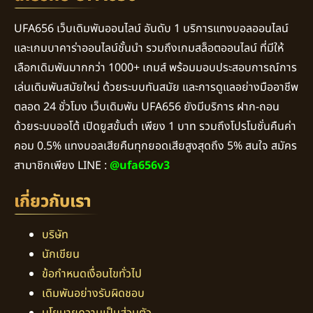
UFA656 เว็บเดิมพันออนไลน์ อันดับ 1 บริการแทงบอลออนไลน์
และเกมบาคาร่าออนไลน์ชั้นนำ รวมถึงเกมสล็อตออนไลน์ ที่มีให้
เลือกเดิมพันมากกว่า 1000+ เกมส์ พร้อมมอบประสอบการณ์การ
เล่นเดิมพันสมัยใหม่ ด้วยระบบทันสมัย และการดูแลอย่างมืออาชีพ
ตลอด 24 ชั่วโมง เว็บเดิมพัน UFA656 ยังมีบริการ ฝาก-ถอน
ด้วยระบบออโต้ เปิดยูสขั้นต่ำ เพียง 1 บาท รวมถึงโปรโมชั่นคืนค่า
คอม 0.5% แทงบอลเสียคืนทุกยอดเสียสูงสุดถึง 5% สนใจ สมัคร
สามาชิกเพียง LINE :
@ufa656v3
เกี่ยวกับเรา
บริษัท
นักเขียน
ข้อกำหนดเงื่อนไขทั่วไป
เดิมพันอย่างรับผิดชอบ