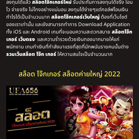
ลงทุนได้แล้ว
สล็อตโจ๊กเกอร์ใหม่
รับประกันการลงทุนได้จริง โอน
ไว จ่ายจริง ไม่โกงอย่างแน่นอน ลงทุนได้ง่ายๆแต่กอล์ฟโอนเงิน
กำไรได้เป็นจำนวนมาก
สล็อตโจ๊กเกอร์เว็บใหญ่
ต้องที่เว็บไซต์
ของเราเท่านั้น และยังสามารถทำการ Download Application
ทั้ง iOS และ Android เกมที่จะมอบความสะดวกสบาย
สล็อตโจ๊ก
เกอร์ เว็บตรง
และความร่ำรวยด้วยเงินทองมากมายให้แก่
พนักงาน เกมทำเงินที่กำลังมาแรงที่สุดที่นักพนันรายคนนั้นต่าง
รวมเว็บสล็อต โจ๊ก เกอร์
ให้ความสนใจเป็นจำนวนมาก
สล็อต โจ๊กเกอร์ สล็อตค่ายใหญ่ 2022