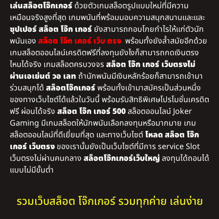
เล่นสล็อตโจ๊กเกอร์
ด้วยตัวเกมสล็อตรูปแบบใหม่ที่มีความ
เหมือนจริงสูงที่สุด เกมพนันที่พร้อมมอบความสนุกสนานและและ
ซุปเปอร์ สล็อต โจ๊ก เกอร์
ยังสามารถกอบโกยกำไรให้แก่ตัวนัก
พนันเอง
สล็อต โจ๊ก เกอร์ เว็บ ตรง
พร้อมทั้งยังล้ำสมัยอีกด้วย
เกมสล็อตออนไลน์เครดิตฟรีที่ลงทุนยังไงก็สามารถกดเงินตรง
ไหนได้จริง เกมสล็อตครบวงจร
สล็อต โจ๊ก เกอร์ เว็บตรงไม่
ผ่านเอเย่นต์ วอ เลท
ถ้านักพนันมีเงินหลักร้อยก็สามารถเข้ามา
ร่วมสนุกได้
สล็อตโจ๊กเกอร์
พร้อมทั้งเข้ามาสมัครเป็นส่วนหนึ่ง
ของทางเว็บไซต์ได้แล้วในวันนี้ พร้อมรับสิทธิพิเศษโปรโมชั่นเครดิต
ฟรี ผ่อนได้จริง
สล็อต โจ๊ก เกอร์ 500
สล็อตออนไลน์ Joker
Gaming มีเกมสล็อตให้นักพนันเลือกลงทุนหรือมากมาย เกม
สล็อตออนไลน์ที่ดีเยี่ยมที่สุด และทางเว็บไซต์
โหลด สล็อต โจ๊ก
เกอร์ เว็บตรง
ของเรานั้นยังเป็นเว็บไซต์ที่มีการ service Slot
เว็บตรงไม่ผ่านคนกลาง
สล็อตโจ๊กเกอร์เว็บใหญ่
ลงทุนได้ถอนได้
แบบไม่มีขั้นต่ำ
รวมเว็บสล็อต โจ๊กเกอร์ รวมทุกค่าย เล่นง่าย