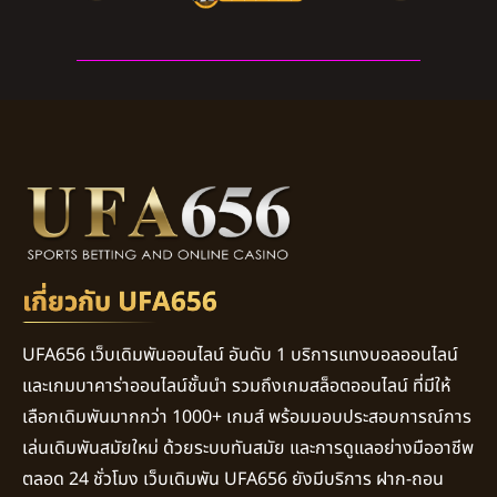
เกี่ยวกับ UFA656
UFA656 เว็บเดิมพันออนไลน์ อันดับ 1 บริการแทงบอลออนไลน์
และเกมบาคาร่าออนไลน์ชั้นนำ รวมถึงเกมสล็อตออนไลน์ ที่มีให้
เลือกเดิมพันมากกว่า 1000+ เกมส์ พร้อมมอบประสอบการณ์การ
เล่นเดิมพันสมัยใหม่ ด้วยระบบทันสมัย และการดูแลอย่างมืออาชีพ
ตลอด 24 ชั่วโมง เว็บเดิมพัน UFA656 ยังมีบริการ ฝาก-ถอน