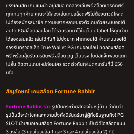
แรงเกมฮิต เกมแนะนำ อยู่เสมอ ทดลองเล่นฟรี สล็อตเครดิตฟรี
ทุกเกมทุกค่าย คุณจะได้ลองเล่นเกมสล็อตฟรีไม่ต้องดาวน์โหลด
ไม่ต้องสมัครสมาชิก ความหลากหลายของตัวเกมด้วยระบบออโต้
auto PGสล็อตออนไลน์ ได้รวบรวมมาไว้ในเว็บ ufabet ให้ทุกท่าน
ได้ลองเล่นแล้ว เล่นได้ทันที ไม่ยุ่งยาก ฝากถอนได้ ผ่านระบบออโต้
รองรับทรูวอลเล็ท True Wallet PG เกมออนไลน์ ทดลองสล็อต
ฟรี พร้อมลุ้นรับเครดิตฟรี สล็อต pg เว็บตรง โบนัสแจ็กพอตแตก
ไม่อั้น ติดตามเกมใหม่ก่อนใคร รวดเร็วทันใจไม่ตกเทร์นที่นี่ 656
ufa
สัญลักษณ์ เกมสล็อต
Fortune Rabbit
Fortune
Rabbit
รีวิว
รูปปั้นกระต่ายสีทองในหมู่บ้าน ว่ากันว่า
รูปปั้นนี้จะนำโชคและความมั่งคั่งนิรันดร์มาสู่ผู้ที่อธิษฐานถึง! PG
SLOT นำเสนอเกมสล็อต Fortune Rabbit เป็นวิดีโอสล็อตแบบ
3 วงล้อ (3 แถวในวงล้อ 1 และ 3 และ 4 แถวในวงล้อ 2) ที่มี