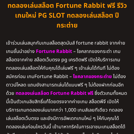
ทดลองเล่นสล็อต Fortune Rabbit ฟรี รีวิว
เกมใหม่ PG SLOT ทดลองเล่นสล็อต ปี
กระต่าย
เข้าร่วมเล่นสนุกกับเกมสล็อตสุดมันส์ fortune rabbit จากค่าย
เกมชั้นนำอย่าง
Fortune Rabbit
– โชคลาภของกระต่า เกม
สล็อตจากค่าย สล็อตเว็บตรง pg เครดิตฟรี เปิดให้บริการเกม
ทดลองเล่นสล็อตให้กับคุณได้เล่นฟรี ๆ เข้าเล่นได้ทันที ไม่ต้อง
สมัครก่อน เกมFortune Rabbit –
โชคลาภของกระต่าย
ไม่ต้อง
ดาวน์โหลด แถมยังสามารถเล่นได้แบบฟรี ๆ ไม่ต้องฝากก่อนอีก
ด้วย
ทดลองเล่นสล็อต Fortune Rabbit ฟรี
ซึ่งตัวเกมทั้งหมด
นี้เป็นตัวเกมลิขสิทธิ์แท้โดยตรงจากค่ายเกม สล็อตพีจี เปิดให้
บริการเกมทดลองเล่นมากกว่า 1,000 เกมส์เลยทีเดียว ทดลอง
เล่นสล็อตเว็บตรง และยังมีการอัพเดทเกมใหม่ ๆ ให้กับคุณได้
ทดลองเล่นก่อนใครวันนี้ เข้ามาหาทริคในการเอาชนะเกมสล็อตได้