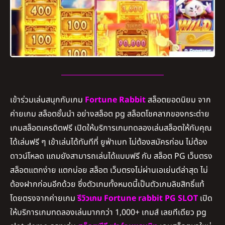
เข้าร่วมเล่นสนุกกับเกม
Fortune Rabbit
สล็อตยอดนิยม จาก
ค่ายเกม สล็อตชั้นนำ อย่างสล็อต pg สล็อตโชคลาภของกระต่าย
เกมสล็อตเครดิตฟรี เปิดให้บริการเกมทดลองเล่นสล็อตให้กับคุณ
ได้เล่นฟรี ๆ เข้าเล่นได้ทันทีที่ ยูฟ่าเบท ไม่ต้องสมัครก่อน ไม่ต้อง
ดาวน์โหลด แถมยังสามารถเล่นได้แบบฟรี กับ สล็อต PG เว็บตรง
สล็อตแตกง่าย แตกบ่อย สล็อต เว็บตรงไม่ผ่านเอเย่นต์ล่าสุด ไม่
ต้องฝากก่อนอีกด้วย ซึ่งตัวเกมทั้งหมดนี้เป็นตัวเกมลิขสิทธิ์แท้
โดยตรงจากค่ายเกม
รีวิวเกม Fortune rabbit PG SLOT
เปิด
ให้บริการเกมทดลองเล่นมากกว่า 1,000+ เกมส์ เลยทีเดียว pg