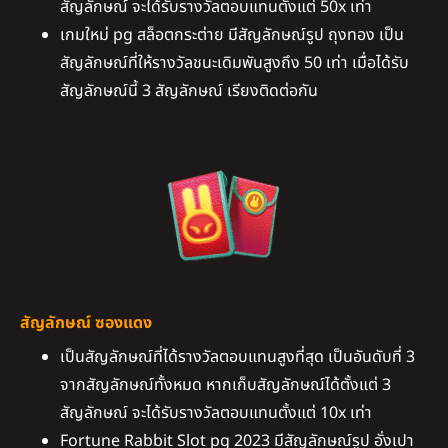
สัญลักษณ์ จะได้รับรางวัลตอบแทนตั้งแต่ 50x เท่า
เกมใหม่ pg สล็อตกระต่าย มีสัญลักษณ์รูป ถุงทอง เป็น
สัญลักษณ์ที่ให้รางวัลชนะเดิมพันสูงถึง 50 เท่า เมื่อได้รับ
สัญลักษณ์นี้ 3 สัญลักษณ์ เรียงติดต่อกัน
สัญลักษณ์ ซองแดง
เป็นสัญลักษณ์ที่ได้รางวัลตอบแทนสูงที่สุด เป็นอันดับที่ 3
จากสัญลักษณ์ทั้งหมด หากเก็บสัญลักษณ์ได้ตั้งแต่ 3
สัญลักษณ์ จะได้รับรางวัลตอบแทนตั้งแต่ 10x เท่า
Fortune Rabbit Slot pg 2023 มีสัญลักษณ์รูป อั่งเปา