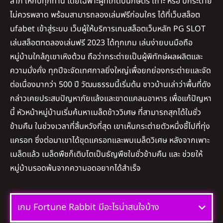
ลาภ ให้กับทุกท่าน โดยเฉพาะผู้ที่เกิดปีนักษัตร เถาะ หรือ ปีกระต่าย
ไม่ควรพลาด พร้อมสามารถลองเล่นฟรีก่อนใคร ได้ที่เว็บสล็อต
ufabet เข้าสู่ระบบ เว็บผู้ให้บริการเกมสล็อตเว็บหลัก PG SLOT
เล่นสล็อตทดลองเล่นฟรี 2023 ได้ทุกเกม เล่นง่ายบนมือถือ
หมู่บ้านใกล้ภูเขาเหิงต้วน ถือว่ากระต่ายเป็นผู้พิทักษ์ผลผลิตและ
ความมั่งคั่ง ทุกปีจะจัดเทศกาลยิ่งใหญ่เพื่อยกย่องกระต่ายและจัด
ต่อเนื่องมากว่า 500 ปี วัฒนธรรมนี้เริ่มต้น ชาวบ้านเล่าว่าพื้นที่ดัง
กล่าวเคยประสบปัญหาภัยแล้งและขาดแคลนอาหาร เพื่อแก้ปัญหา
นี้ หัวหน้าหมู่บ้านเริ่มค้นหาเมล็ดข้าววิเศษ ที่สามารถสุกได้ในชั่ว
ข้ามคืน ในช่วงเวลาที่สิ้นหวังที่สุด เขาเห็นกระต่ายตัวหนึ่งชี้ไปที่ทุ่ง
แครอท ซึ่งต่อมาเขาได้ขุดแครอทและพบเมล็ดวิเศษ หลังจากเพาะ
เมล็ดแล้ว เมล็ดพืชก็เติบโตเป็นธัญพืชในชั่วข้ามคืน และ ช่วยให้
หมู่บ้านรอดพ้นจากความอดอยากได้สำเร็จ
เกม Fortune Rabbit มีอะไรน่าสนใจบ้าง