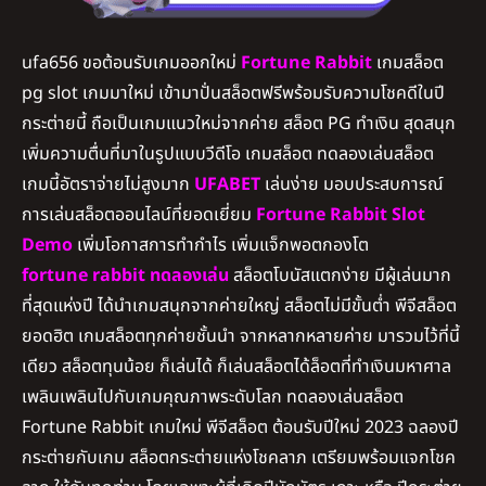
ufa656 ขอต้อนรับเกมออกใหม่
Fortune Rabbit
เกมสล็อต
pg slot เกมมาใหม่ เข้ามาปั่นสล็อตฟรีพร้อมรับความโชคดีในปี
กระต่ายนี้ ถือเป็นเกมแนวใหม่จากค่าย สล็อต PG ทำเงิน สุดสนุก
เพิ่มความตื่นที่มาในรูปแบบวีดีโอ เกมสล็อต ทดลองเล่นสล็อต
เกมนี้อัตราจ่ายไม่สูงมาก
UFABET
เล่นง่าย มอบประสบการณ์
การเล่นสล็อตออนไลน์ที่ยอดเยี่ยม
Fortune Rabbit Slot
Demo
เพิ่มโอกาสการทำกำไร เพิ่มแจ็กพอตกองโต
fortune rabbit ทดลองเล่น
สล็อตโบนัสแตกง่าย มีผู้เล่นมาก
ที่สุดแห่งปี ได้นำเกมสนุกจากค่ายใหญ่ สล็อตไม่มีขั้นต่ำ พีจีสล็อต
ยอดฮิต เกมสล็อตทุกค่ายชั้นนำ จากหลากหลายค่าย มารวมไว้ที่นี้
เดียว สล็อตทุนน้อย ก็เล่นได้ ก็เล่นสล็อตได้ล็อตที่ทำเงินมหาศาล
เพลินเพลินไปกับเกมคุณภาพระดับโลก ทดลองเล่นสล็อต
Fortune Rabbit เกมใหม่ พีจีสล็อต ต้อนรับปีใหม่ 2023 ฉลองปี
กระต่ายกับเกม สล็อตกระต่ายแห่งโชคลาภ เตรียมพร้อมแจกโชค