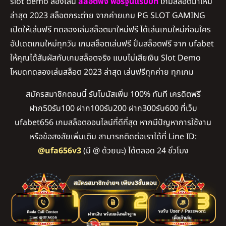
slot demo ลองเล่น
สล็อตพีจี ฟอร์จูนแรบบิท
เกมสล็อตมาใหม่
ล่าสุด 2023 สล็อตกระต่าย จากค่ายเกม PG SLOT GAMING
เปิดให้เล่นฟรี ทดลองเล่นสล็อตมาใหม่ฟรี ได้เล่นเกมใหม่ก่อนใคร
อัปเดตเกมใหม่ทุกวัน เกมสล็อตเล่นฟรี ปั่นสล็อตฟรี จาก ufabet
ให้คุณได้สัมผัสกับเกมสล็อตจริง แบบไม่เสียเงิน Slot Demo
โหมดทดลองเล่นสล็อต 2023 ล่าสุด เล่นฟรีทุกค่าย ทุกเกม
สมัครสมาชิกตอนนี้ รับโบนัสเพิ่ม 100% ทันที เครดิตฟรี
ฝาก50รับ100 ฝาก100รับ200 ฝาก300รับ600 ที่เว็บ
ufabet656 เกมสล็อตออนไลน์ที่ดีที่สุด หากมีปัญหาการใช้งาน
หรือข้อสงสัยเพิ่มเติม สามารถติดต่อเราได้ที่ Line ID:
@ufa656v3
(มี @ ด้วยนะ) ได้ตลอด 24 ชั่วโมง