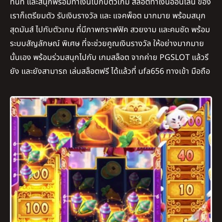
ทันที และสนุกพร้อมทำเงินไปกับตัวเกม สล็อตทำเงินออนไลน์ ของ
เราก็เตรียมตัว รับเงินรางวัล และ แจคพ็อต มากมาย พร้อมสนุก
สุดมันส์ ไปกับตัวเกม ที่มีภาพกราฟฟิค สวยงาม และคมชัด พร้อม
ระบบสัญลักษณ์ พิเศษ ที่จะช่วยคูณเงินรางวัล ให้อย่างมากมาย
นั้นเอง พร้อมร่วมสนุกไปกับ เกมสล็อต จากค่าย PGSLOT แล้วรึ
ยัง และยังสามารถ เล่นสล็อตฟรี ได้แล้วที่ ufa656 ทางเข้า มือถือ