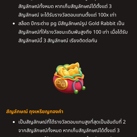
สัญลักษณ์ทั้งหมด หากเก็บสัญลักษณ์ได้ตั้งแต่ 3
สัญลักษณ์ จะได้รับรางวัลตอบแทนตั้งแต่ 100x เท่า
สล็อต ปีกระต่าย pg มีสัญลักษณ์รูป Gold Rabbit เป็น
สัญลักษณ์ที่ให้รางวัลชนะเดิมพันสูงถึง 100 เท่า เมื่อได้รับ
สัญลักษณ์นี้ 3 สัญลักษณ์ เรียงติดต่อกัน
สัญลักษณ์ ถุงเหรียญทองคำ
เป็นสัญลักษณ์ที่ได้รางวัลตอบแทนสูงที่สุดเป็นอันดับที่ 2
จากสัญลักษณ์ทั้งหมด หากเก็บสัญลักษณ์ได้ตั้งแต่ 3